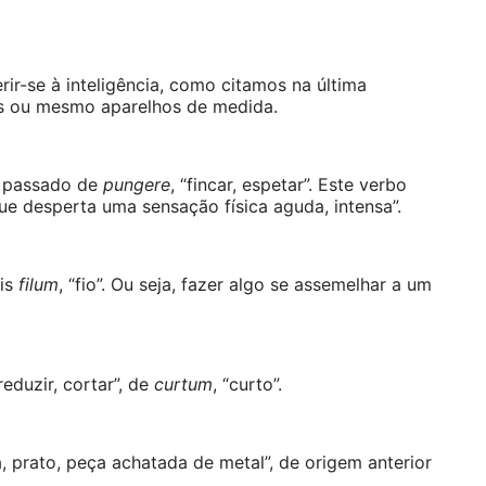
erir-se à inteligência, como citamos na última
is ou mesmo aparelhos de medida.
io passado de
pungere
, “fincar, espetar”. Este verbo
que desperta uma sensação física aguda, intensa”.
ais
filum
, “fio”. Ou seja, fazer algo se assemelhar a um
 reduzir, cortar”, de
curtum
, “curto”.
a, prato, peça achatada de metal”, de origem anterior