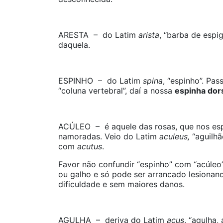
ARESTA – do Latim
arista
, “barba de espi
daquela.
ESPINHO – do Latim
spina
, “espinho”. Pa
“coluna vertebral”, daí a nossa
espinha dor
ACÚLEO – é aquele das rosas, que nos esp
namoradas. Veio do Latim
aculeus,
“aguilhã
com
acutus
.
Favor não confundir “espinho” com “acúleo
ou galho e só pode ser arrancado lesionand
dificuldade e sem maiores danos.
AGULHA – deriva do Latim
acus
, “agulha,