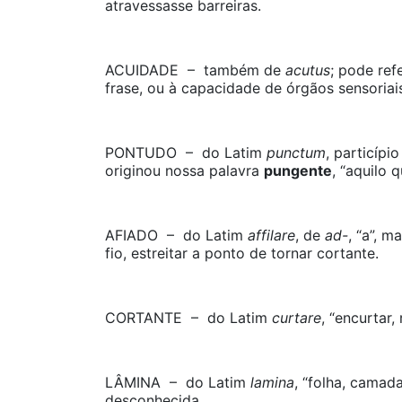
atravessasse barreiras.
ACUIDADE – também de
acutus
; pode ref
frase, ou à capacidade de órgãos sensoria
PONTUDO – do Latim
punctum
, particíp
originou nossa palavra
pungente
, “aquilo 
AFIADO – do Latim
affilare
, de
ad-
, “a”, m
fio, estreitar a ponto de tornar cortante.
CORTANTE – do Latim
curtare
, “encurtar,
LÂMINA – do Latim
lamina
, “folha, camad
desconhecida.