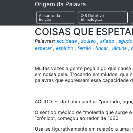
Origem da Palavra
Assunto da
X-8 Detetive
Edição
Etimológico
COISAS QUE ESPET
Palavras:
acuidade
,
acúleo
,
afiado
,
agudo
espetar
,
espinho
,
ferrão
,
fincar
,
lâmina
,
Muitas vezes a gente pega algo que causa 
em nossa pele. Trocando em miúdos: que n
palavras que expressam essa capacidade d
AGUDO – do Latim
acutus
, “pontudo, agu
O sentido médico de “moléstia que surge e
“crônico”, começou ao redor de 1660.
Usa-se figurativamente em relação a uma i