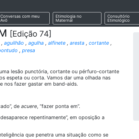
Conversas com meu
Etimologia no
Consultório
Avô
Maternal
Etimológico
AM
[Edição 74]
,
aguilhão
,
agulha
,
alfinete
,
aresta
,
cortante
,
pontudo
,
presa
uma lesão punctória, cortante ou pérfuro-cortante
os espeta ou corta. Vamos dar uma olhada nas
e nos fazer gastar em band-aids.
çado”, de
acuere
, “fazer ponta em”.
 desaparece repentinamente”, em oposição a
nteligência que penetra uma situação como se