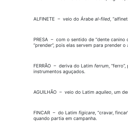
ALFINETE – veio do Árabe
al-filed
, “alfin
PRESA – com o sentido de “dente canino d
“prender”, pois elas servem para prender 
FERRÃO – deriva do Latim
ferrum
, “ferro”
instrumentos aguçados.
AGUILHÃO – veio do Latim
aquileo
, um de
FINCAR – do Latim
figicare
, “cravar, finc
quando partia em campanha.