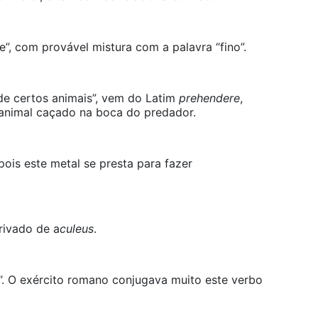
ete”, com provável mistura com a palavra “fino”.
e certos animais”, vem do Latim
prehendere
,
o animal caçado na boca do predador.
, pois este metal se presta para fazer
rivado de a
culeus
.
ar”. O exército romano conjugava muito este verbo