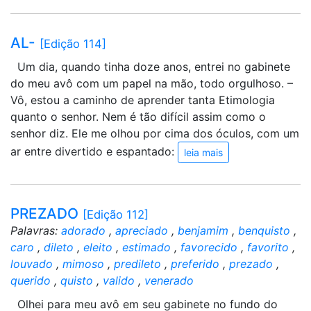
AL-
[Edição 114]
Um dia, quando tinha doze anos, entrei no gabinete
do meu avô com um papel na mão, todo orgulhoso. –
Vô, estou a caminho de aprender tanta Etimologia
quanto o senhor. Nem é tão difícil assim como o
senhor diz. Ele me olhou por cima dos óculos, com um
ar entre divertido e espantado:
leia mais
PREZADO
[Edição 112]
Palavras:
adorado
,
apreciado
,
benjamim
,
benquisto
,
caro
,
dileto
,
eleito
,
estimado
,
favorecido
,
favorito
,
louvado
,
mimoso
,
predileto
,
preferido
,
prezado
,
querido
,
quisto
,
valido
,
venerado
Olhei para meu avô em seu gabinete no fundo do