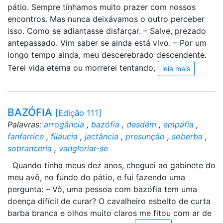
pátio. Sempre tínhamos muito prazer com nossos
encontros. Mas nunca deixávamos o outro perceber
isso. Como se adiantasse disfarçar. – Salve, prezado
antepassado. Vim saber se ainda está vivo. – Por um
longo tempo ainda, meu descerebrado descendente.
Terei vida eterna ou morrerei tentando,
leia mais
BAZÓFIA
[Edição 111]
Palavras:
arrogância
,
bazófia
,
desdém
,
empáfia
,
fanfarrice
,
filáucia
,
jactância
,
presunção
,
soberba
,
sobranceria
,
vangloriar-se
Quando tinha meus dez anos, cheguei ao gabinete do
meu avô, no fundo do pátio, e fui fazendo uma
pergunta: – Vô, uma pessoa com bazófia tem uma
doença difícil de curar? O cavalheiro esbelto de curta
barba branca e olhos muito claros me fitou com ar de