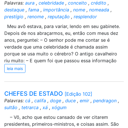
Palavras:
aura
,
celebridade
,
conceito
,
crédito
,
destaque
,
fama
,
importância
,
nome
,
nomeada
,
prestígio
,
renome
,
reputação
,
resplendor
Meu avô estava, para variar, lendo em seu gabinete.
Depois de nos abraçarmos, eu, então com meus dez
anos, perguntei: – O senhor pode me contar se é
verdade que uma celebridade é chamada assim
porque se usa muito o cérebro? O antigo cavalheiro
riu muito: – E quem foi que passou essa informação
leia mais
CHEFES DE ESTADO
[Edição 102]
Palavras:
cá
,
califa
,
doge
,
duce
,
emir
,
pendragon
,
sultão
,
tetrarca
,
xá
,
xógum
– Vô, acho que estou cansado de ver citarem
presidentes, primeiros-ministros, e coisas assim. São