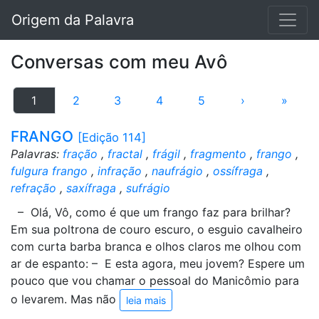
Origem da Palavra
Conversas com meu Avô
1
2
3
4
5
›
»
FRANGO
[Edição 114]
Palavras:
fração
,
fractal
,
frágil
,
fragmento
,
frango
,
fulgura frango
,
infração
,
naufrágio
,
ossífraga
,
refração
,
saxífraga
,
sufrágio
– Olá, Vô, como é que um frango faz para brilhar?
Em sua poltrona de couro escuro, o esguio cavalheiro
com curta barba branca e olhos claros me olhou com
ar de espanto: – E esta agora, meu jovem? Espere um
pouco que vou chamar o pessoal do Manicômio para
o levarem. Mas não
leia mais