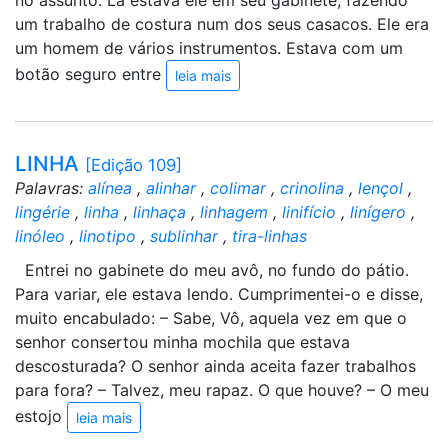
no assunto. Lá estava ele em seu gabinete, fazendo
um trabalho de costura num dos seus casacos. Ele era
um homem de vários instrumentos. Estava com um
botão seguro entre
leia mais
LINHA
[Edição 109]
Palavras:
alínea
,
alinhar
,
colimar
,
crinolina
,
lençol
,
lingérie
,
linha
,
linhaça
,
linhagem
,
linifício
,
linígero
,
linóleo
,
linotipo
,
sublinhar
,
tira-linhas
Entrei no gabinete do meu avô, no fundo do pátio.
Para variar, ele estava lendo. Cumprimentei-o e disse,
muito encabulado: – Sabe, Vô, aquela vez em que o
senhor consertou minha mochila que estava
descosturada? O senhor ainda aceita fazer trabalhos
para fora? – Talvez, meu rapaz. O que houve? – O meu
estojo
leia mais