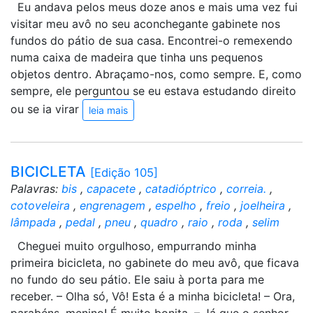
Eu andava pelos meus doze anos e mais uma vez fui
visitar meu avô no seu aconchegante gabinete nos
fundos do pátio de sua casa. Encontrei-o remexendo
numa caixa de madeira que tinha uns pequenos
objetos dentro. Abraçamo-nos, como sempre. E, como
sempre, ele perguntou se eu estava estudando direito
ou se ia virar
leia mais
BICICLETA
[Edição 105]
Palavras:
bis
,
capacete
,
catadióptrico
,
correia.
,
cotoveleira
,
engrenagem
,
espelho
,
freio
,
joelheira
,
lâmpada
,
pedal
,
pneu
,
quadro
,
raio
,
roda
,
selim
Cheguei muito orgulhoso, empurrando minha
primeira bicicleta, no gabinete do meu avô, que ficava
no fundo do seu pátio. Ele saiu à porta para me
receber. – Olha só, Vô! Esta é a minha bicicleta! – Ora,