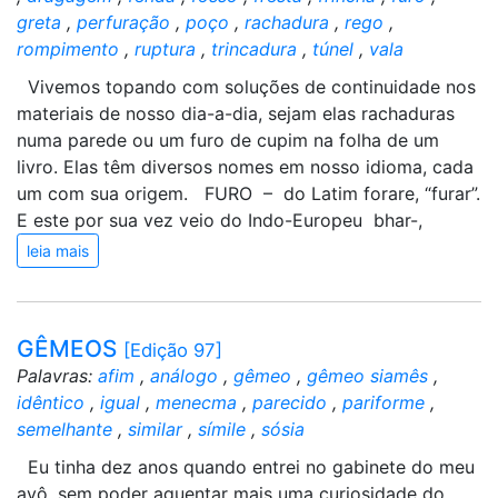
greta
,
perfuração
,
poço
,
rachadura
,
rego
,
rompimento
,
ruptura
,
trincadura
,
túnel
,
vala
Vivemos topando com soluções de continuidade nos
materiais de nosso dia-a-dia, sejam elas rachaduras
numa parede ou um furo de cupim na folha de um
livro. Elas têm diversos nomes em nosso idioma, cada
um com sua origem. FURO – do Latim forare, “furar”.
E este por sua vez veio do Indo-Europeu bhar-,
leia mais
GÊMEOS
[Edição 97]
Palavras:
afim
,
análogo
,
gêmeo
,
gêmeo siamês
,
idêntico
,
igual
,
menecma
,
parecido
,
pariforme
,
semelhante
,
similar
,
símile
,
sósia
Eu tinha dez anos quando entrei no gabinete do meu
avô, sem poder aguentar mais uma curiosidade do