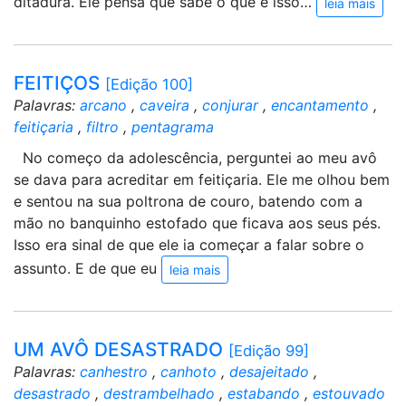
ditadura. Ele pensa que sabe o que é isso…
leia mais
FEITIÇOS
[Edição 100]
Palavras:
arcano
,
caveira
,
conjurar
,
encantamento
,
feitiçaria
,
filtro
,
pentagrama
No começo da adolescência, perguntei ao meu avô
se dava para acreditar em feitiçaria. Ele me olhou bem
e sentou na sua poltrona de couro, batendo com a
mão no banquinho estofado que ficava aos seus pés.
Isso era sinal de que ele ia começar a falar sobre o
assunto. E de que eu
leia mais
UM AVÔ DESASTRADO
[Edição 99]
Palavras:
canhestro
,
canhoto
,
desajeitado
,
desastrado
,
destrambelhado
,
estabando
,
estouvado