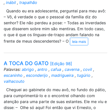
,
inábil
,
trapalhão
Quando eu era adolescente, perguntei para meu avô:
– Vô, é verdade o que o pessoal da família diz do
senhor? Ele não perdeu a pose: – Todas as inverdades
que disserem sobre mim são mentiras. Em todo caso,
o que é que os línguas-de-trapo andam falando na
frente de meus descendentes? – O
leia mais
A TOCA DO GATO
[Edição 98]
Palavras:
abrigo
,
antro
,
cafua
,
caverna
,
covil
,
escaninho
,
esconderijo
,
madrigueira
,
tugúrio
,
valhacouto
Cheguei ao gabinete do meu avô, no fundo do pátio,
para cumprimentá-lo e o encontrei olhando com
atenção para uma parte de suas estantes. Ele me viu e
disse: – Olhe só aqui! Foi então que vi Ernesto, o