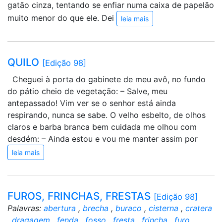
gatão cinza, tentando se enfiar numa caixa de papelão
muito menor do que ele. Dei
leia mais
QUILO
[Edição 98]
Cheguei à porta do gabinete de meu avô, no fundo
do pátio cheio de vegetação: – Salve, meu
antepassado! Vim ver se o senhor está ainda
respirando, nunca se sabe. O velho esbelto, de olhos
claros e barba branca bem cuidada me olhou com
desdém: – Ainda estou e vou me manter assim por
leia mais
FUROS, FRINCHAS, FRESTAS
[Edição 98]
Palavras:
abertura
,
brecha
,
buraco
,
cisterna
,
cratera
,
dragagem
,
fenda
,
fosso
,
fresta
,
frincha
,
furo
,