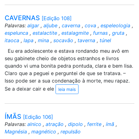
CAVERNAS
[Edição 108]
Palavras:
algar
,
aljube
,
caverna
,
cova
,
espeleologia
,
espelunca
,
estalactite
,
estalagmite
,
furnas
,
gruta
,
itaoca
,
lapa
,
mina
,
socavão
,
taverna
,
túnel
Eu era adolescente e estava rondando meu avô em
seu gabinete cheio de objetos estranhos e livros
quando vi uma bonita pedra pontuda, clara e bem lisa.
Claro que a peguei e perguntei de que se tratava. –
Isso pode ser a sua condenação à morte, meu rapaz.
Se a deixar cair e ele
leia mais
ÍMÃS
[Edição 106]
Palavras:
alnico
,
atração
,
dipolo
,
ferrite
,
ímã
,
Magnésia
,
magnético
,
repulsão