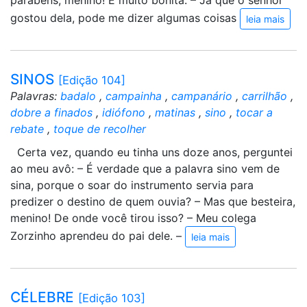
parabéns, menino! É muito bonita. – Já que o senhor
gostou dela, pode me dizer algumas coisas
leia mais
SINOS
[Edição 104]
Palavras:
badalo
,
campainha
,
campanário
,
carrilhão
,
dobre a finados
,
idiófono
,
matinas
,
sino
,
tocar a
rebate
,
toque de recolher
Certa vez, quando eu tinha uns doze anos, perguntei
ao meu avô: – É verdade que a palavra sino vem de
sina, porque o soar do instrumento servia para
predizer o destino de quem ouvia? – Mas que besteira,
menino! De onde você tirou isso? – Meu colega
Zorzinho aprendeu do pai dele. –
leia mais
CÉLEBRE
[Edição 103]