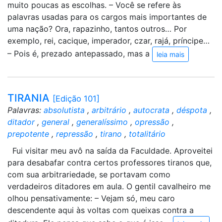
muito poucas as escolhas. – Você se refere às
palavras usadas para os cargos mais importantes de
uma nação? Ora, rapazinho, tantos outros… Por
exemplo, rei, cacique, imperador, czar, rajá, príncipe…
– Pois é, prezado antepassado, mas a
leia mais
TIRANIA
[Edição 101]
Palavras:
absolutista
,
arbitrário
,
autocrata
,
déspota
,
ditador
,
general
,
generalíssimo
,
opressão
,
prepotente
,
repressão
,
tirano
,
totalitário
Fui visitar meu avô na saída da Faculdade. Aproveitei
para desabafar contra certos professores tiranos que,
com sua arbitrariedade, se portavam como
verdadeiros ditadores em aula. O gentil cavalheiro me
olhou pensativamente: – Vejam só, meu caro
descendente aqui às voltas com queixas contra a