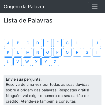
Origem da Palavra
Lista de Palavras
A
B
C
D
E
F
G
H
I
J
K
L
M
N
O
P
Q
R
S
T
U
V
W
X
Y
Z
Envie sua pergunta:
Resolva de uma vez por todas as suas dúvidas
sobre a origem das palavras. Respostas grátis!
Ninguém vai exigir o número do seu cartão de
crédito! Atende-se também a consultas