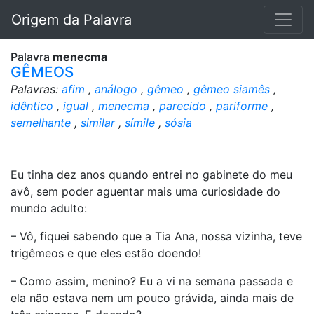
Origem da Palavra
Palavra
menecma
GÊMEOS
Palavras:
afim
,
análogo
,
gêmeo
,
gêmeo siamês
,
idêntico
,
igual
,
menecma
,
parecido
,
pariforme
,
semelhante
,
similar
,
símile
,
sósia
Eu tinha dez anos quando entrei no gabinete do meu
avô, sem poder aguentar mais uma curiosidade do
mundo adulto:
– Vô, fiquei sabendo que a Tia Ana, nossa vizinha, teve
trigêmeos e que eles estão doendo!
– Como assim, menino? Eu a vi na semana passada e
ela não estava nem um pouco grávida, ainda mais de