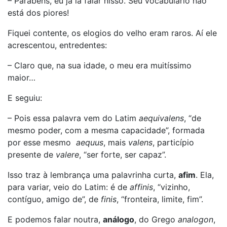
– Parabéns, eu já ia falar nisso. Seu vocabulário não
está dos piores!
Fiquei contente, os elogios do velho eram raros. Aí ele
acrescentou, entredentes:
– Claro que, na sua idade, o meu era muitíssimo
maior…
E seguiu:
– Pois essa palavra vem do Latim
aequivalens
, “de
mesmo poder, com a mesma capacidade”, formada
por esse mesmo
aequus
, mais
valens
, particípio
presente de
valere
, “ser forte, ser capaz”.
Isso traz à lembrança uma palavrinha curta,
afim
. Ela,
para variar, veio do Latim: é de
affinis
, “vizinho,
contíguo, amigo de”, de
finis
, “fronteira, limite, fim”.
E podemos falar noutra,
análogo
, do Grego
analogon
,