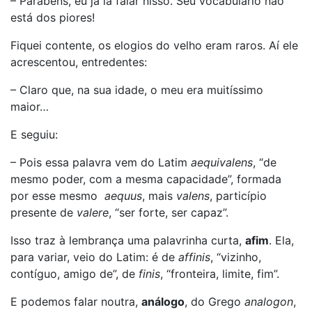
– Parabéns, eu já ia falar nisso. Seu vocabulário não
está dos piores!
Fiquei contente, os elogios do velho eram raros. Aí ele
acrescentou, entredentes:
– Claro que, na sua idade, o meu era muitíssimo
maior…
E seguiu:
– Pois essa palavra vem do Latim
aequivalens
, “de
mesmo poder, com a mesma capacidade”, formada
por esse mesmo
aequus
, mais
valens
, particípio
presente de
valere
, “ser forte, ser capaz”.
Isso traz à lembrança uma palavrinha curta,
afim
. Ela,
para variar, veio do Latim: é de
affinis
, “vizinho,
contíguo, amigo de”, de
finis
, “fronteira, limite, fim”.
E podemos falar noutra,
análogo
, do Grego
analogon
,