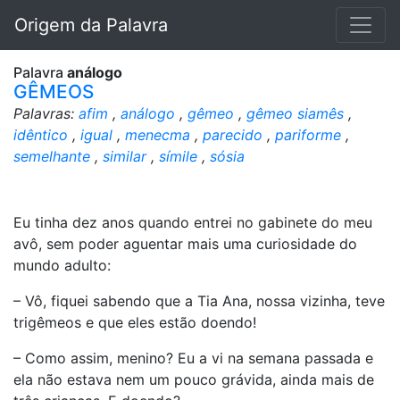
Origem da Palavra
Palavra
análogo
GÊMEOS
Palavras:
afim
,
análogo
,
gêmeo
,
gêmeo siamês
,
idêntico
,
igual
,
menecma
,
parecido
,
pariforme
,
semelhante
,
similar
,
símile
,
sósia
Eu tinha dez anos quando entrei no gabinete do meu
avô, sem poder aguentar mais uma curiosidade do
mundo adulto:
– Vô, fiquei sabendo que a Tia Ana, nossa vizinha, teve
trigêmeos e que eles estão doendo!
– Como assim, menino? Eu a vi na semana passada e
ela não estava nem um pouco grávida, ainda mais de