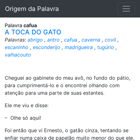
Origem da Palavra
Palavra
cafua
A TOCA DO GATO
Palavras:
abrigo
,
antro
,
cafua
,
caverna
,
covil
,
escaninho
,
esconderijo
,
madrigueira
,
tugúrio
,
valhacouto
Cheguei ao gabinete do meu avô, no fundo do pátio,
para cumprimentá-lo e o encontrei olhando com
atenção para uma parte de suas estantes.
Ele me viu e disse:
– Olhe só aqui!
Foi então que vi Ernesto, o gatão cinza, tentando se
enfiar numa caixa de papelão muito menor do que ele.