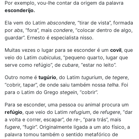
Por exemplo, vou-lhe contar da origem da palavra
esconderijo.
Ela vem do Latim
abscondere,
“tirar de vista”, formada
por
abs
, “fora”, mais
condere
, “colocar dentro de algo,
guardar”. Ernesto é especialista nisso.
Muitas vezes o lugar para se esconder é um
covil
, que
veio do Latim
cubiculus
, “pequeno quarto, lugar que
serve como refúgio”, de
cubare
, “estar no leito”.
Outro nome é
tugúrio
, do Latim
tugurium
, de
tegere
,
“cobrir, tapar”, de onde saiu também nossa
telha.
Foi
para o Latim do Grego
stegein
, “cobrir”.
Para se esconder, uma pessoa ou animal procura um
refúgio
, que veio do Latim
refugium
, de
refugere
, “dar
a volta e correr, escapar”, de
re-
, “para trás”, mais
fugere
, “fugir”. Originalmente ligada a um ato físico, a
palavra tomou também o sentido metafórico de