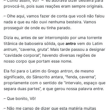
– Como assim, Vô? – eu adorava dizer besteira para
provocá-lo, pois suas reações eram sempre originais.
– Olhe aqui, vamos fazer de conta que você não falou
nada e que eu não ouvi nenhuma besteira. Vamos
prosseguir de onde eu tinha parado.
Dizia eu, antes de ser interrompido por uma torrente
titânica de baboseira sólida, que
antro
vem do Latim
antrum
, “caverna, gruta”. Mais tarde passou a designar
“cavidade corporal”, havendo diversas regiões de
nosso corpo que portam esse nome.
Ela foi para o Latim do Grego
antron
, de mesmo
significado, do Sânscrito
antara
, “fenda, caverna”,
propriamente com o sentido de “intervalo, espaço que
separa duas partes”, e que gerou nossa palavra
entre
.
– Que bonito, Vô!
– Não me canso de dizer que esta matéria muitas