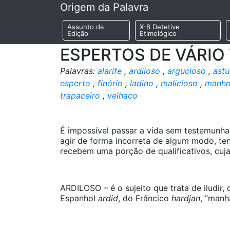
Origem da Palavra
Assunto da
X-8 Detetive
Edição
Etimológico
ESPERTOS DE VÁRIO
Palavras:
alarife
,
ardiloso
,
argucioso
,
astu
esperto
,
finório
,
ladino
,
malicioso
,
manh
trapaceiro
,
velhaco
É impossível passar a vida sem testemunhar
agir de forma incorreta de algum modo, ten
recebem uma porção de qualificativos, cuja
ARDILOSO – é o sujeito que trata de iludir
Espanhol
ardid
, do Frâncico
hardjan
, “manh