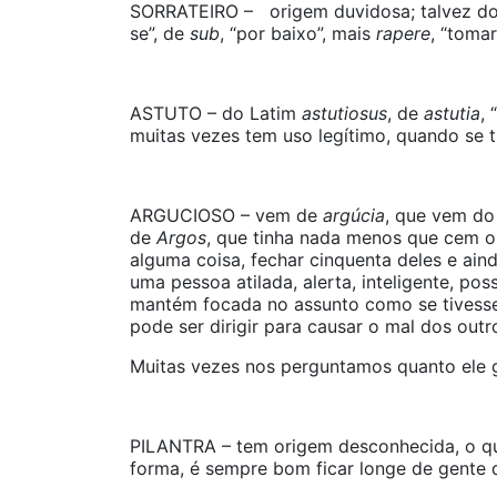
SORRATEIRO – origem duvidosa; talvez d
se”, de
sub
, “por baixo”, mais
rapere
, “tomar
ASTUTO – do Latim
astutiosus
, de
astutia
,
muitas vezes tem uso legítimo, quando se tr
ARGUCIOSO – vem de
argúcia
, que vem do
de
Argos
, que tinha nada menos que cem ol
alguma coisa, fechar cinquenta deles e ain
uma pessoa atilada, alerta, inteligente, po
mantém focada no assunto como se tivesse
pode ser dirigir para causar o mal dos outr
Muitas vezes nos perguntamos quanto ele ga
PILANTRA – tem origem desconhecida, o qu
forma, é sempre bom ficar longe de gente q