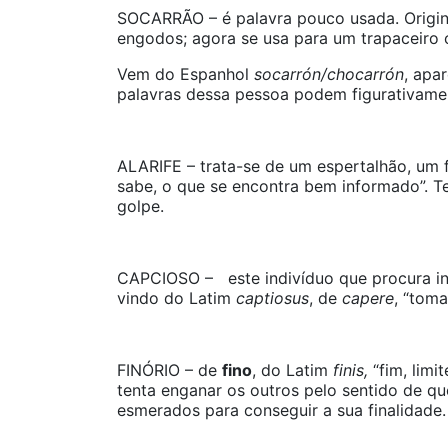
SOCARRÃO – é palavra pouco usada. Origin
engodos; agora se usa para um trapaceiro 
Vem do Espanhol
socarrón/chocarrón
, apa
palavras dessa pessoa podem figurativame
ALARIFE – trata-se de um espertalhão, um f
sabe, o que se encontra bem informado”. Te
golpe.
CAPCIOSO – este indivíduo que procura in
vindo do Latim
captiosus
, de
capere
, “toma
FINÓRIO – de
fino
, do Latim
finis,
“fim, limi
tenta enganar os outros pelo sentido de q
esmerados para conseguir a sua finalidade.