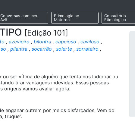
Conversas com meu
Etimologia no
Consultório
Avô
Maternal
Etimológico
 TIPO
[Edição 101]
to
,
azevieiro
,
bilontra
,
capcioso
,
caviloso
,
oso
,
pilantra
,
socarrão
,
solerte
,
sorrateiro
,
 ou ser vítima de alguém que tenta nos ludibriar ou
tando tirar vantagens indevidas. Essas pessoas
s origens vamos avaliar agora.
, de enganar outrem por meios disfarçados. Vem do
a, truque”.