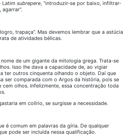
o Latim
subrepere
, “introduzir-se por baixo, infiltrar-
, agarrar”.
 “logro, trapaça”. Mas devemos lembrar que a astúcia
ata de atividades bélicas.
 nome de um gigante da mitologia grega. Trata-se
hos. Isso lhe dava a capacidade de, ao vigiar
da ter outros cinquenta olhando o objeto. Daí que
ssa ser comparada com o Argos da história, pois se
 cem olhos. Infelizmente, essa concentração toda
os.
staria em colírio, se surgisse a necessidade.
e é comum em palavras da gíria. De qualquer
ue pode ser incluída nessa qualificação.