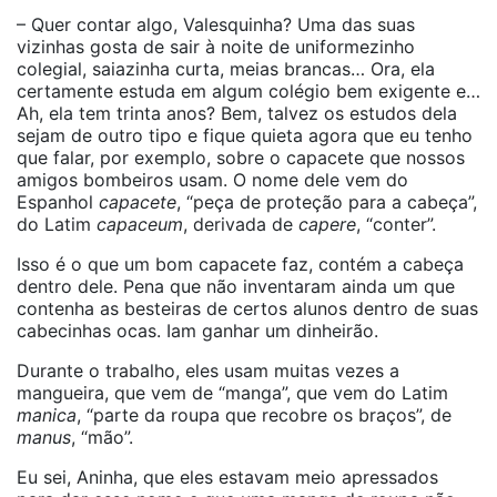
– Quer contar algo, Valesquinha? Uma das suas
vizinhas gosta de sair à noite de uniformezinho
colegial, saiazinha curta, meias brancas… Ora, ela
certamente estuda em algum colégio bem exigente e…
Ah, ela tem trinta anos? Bem, talvez os estudos dela
sejam de outro tipo e fique quieta agora que eu tenho
que falar, por exemplo, sobre o capacete que nossos
amigos bombeiros usam. O nome dele vem do
Espanhol
capacete
, “peça de proteção para a cabeça”,
do Latim
capaceum
, derivada de
capere
, “conter”.
Isso é o que um bom capacete faz, contém a cabeça
dentro dele. Pena que não inventaram ainda um que
contenha as besteiras de certos alunos dentro de suas
cabecinhas ocas. Iam ganhar um dinheirão.
Durante o trabalho, eles usam muitas vezes a
mangueira, que vem de “manga”, que vem do Latim
manica
, “parte da roupa que recobre os braços”, de
manus
, “mão”.
Eu sei, Aninha, que eles estavam meio apressados