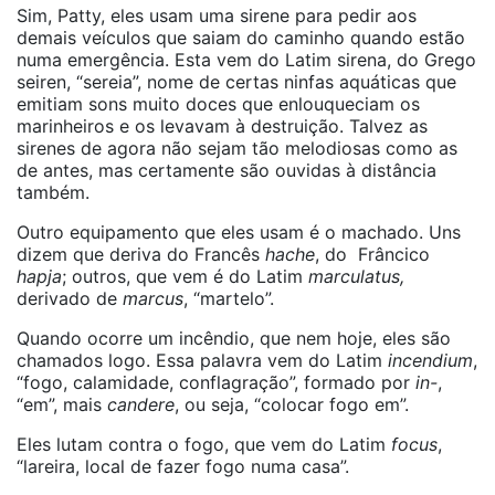
Sim, Patty, eles usam uma sirene para pedir aos
demais veículos que saiam do caminho quando estão
numa emergência. Esta vem do Latim sirena, do Grego
seiren, “sereia”, nome de certas ninfas aquáticas que
emitiam sons muito doces que enlouqueciam os
marinheiros e os levavam à destruição. Talvez as
sirenes de agora não sejam tão melodiosas como as
de antes, mas certamente são ouvidas à distância
também.
Outro equipamento que eles usam é o machado. Uns
dizem que deriva do Francês
hache
, do Frâncico
hapja
; outros, que vem é do Latim
marculatus,
derivado de
marcus
, “martelo”.
Quando ocorre um incêndio, que nem hoje, eles são
chamados logo. Essa palavra vem do Latim
incendium
,
“fogo, calamidade, conflagração”, formado por
in-
,
“em”, mais
candere
, ou seja, “colocar fogo em”.
Eles lutam contra o fogo, que vem do Latim
focus
,
“lareira, local de fazer fogo numa casa”.