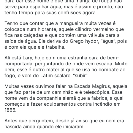
para dar esse nome e que uma manga de roupa não
serve para espalhar água, mas é assim e pronto, não
tenho tempo para suas confusões agora.
Tenho que contar que a mangueira muita vezes é
colocada num hidrante, aquele cilindro vermelho que
fica nas calçadas e que contém uma válvula para a
saída de água. Ele deriva do Grego hydor, “água”, pois
é com ela que ele trabalha.
Ali está Lary, hoje com uma estranha cara de bem-
comportada, perguntando de onde vem escada. Muito
bem, esse é outro material que se usa no combate ao
fogo, e vem do Latim scalare, “subir”
Muitas vezes ouvimos falar na Escada Magirus, aquela
que faz parte de um caminhão e é telescópica. Esse
nome vem da companhia alemã que a fabrica, a qual
começou a fazer equipamentos contra incêndio em
1866.
Antes que perguntem, desde já aviso que eu nem era
nascida ainda quando ele iniciaram.