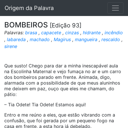
Origem da Palavra
BOMBEIROS
[Edição 93]
Palavras:
brasa
,
capacete
,
cinzas
,
hidrante
,
incêndio
,
labareda
,
machado
,
Magirus
,
mangueira
,
rescaldo
,
sirene
Que susto! Chego para dar a minha inescapável aula
na Escolinha Maternal e vejo fumaça no ar e um carro
dos bombeiros parado em frente. Animada, digo,
alarmada com a possibilidade de que meus aluninhos
me deixem em paz, ouço que eles me chamam, do
pátio:
– Tia Odete! Tia Odete! Estamos aqui!
Entro e me reúno a eles, que estão vibrando com a
confusão, que foi gerada por um pequeno fogo na
casa em frente, a esta hora já debelado.