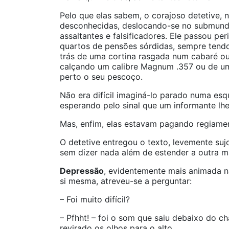
Pelo que elas sabem, o corajoso detetive, 
desconhecidas, deslocando-se no submundo 
assaltantes e falsificadores. Ele passou pe
quartos de pensões sórdidas, sempre tendo
trás de uma cortina rasgada num cabaré ou
calçando um calibre Magnum .357 ou de um
perto o seu pescoço.
Não era difícil imaginá-lo parado numa esq
esperando pelo sinal que um informante lhe
Mas, enfim, elas estavam pagando regiamen
O detetive entregou o texto, levemente s
sem dizer nada além de estender a outra m
Depressão
, evidentemente mais animada n
si mesma, atreveu-se a perguntar:
– Foi muito difícil?
– Pfhht! – foi o som que saiu debaixo do c
revirado os olhos para o alto.