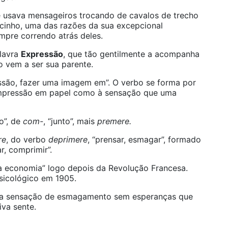
e usava mensageiros trocando de cavalos de trecho
cinho, uma das razões da sua excepcional
mpre correndo atrás deles.
alavra
Expressão
, que tão gentilmente a acompanha
co vem a ser sua parente.
essão, fazer uma imagem em”. O verbo se forma por
 impressão em papel como à sensação que uma
to”, de
com-
, “junto”, mais
premere.
re
, do verbo
deprimere
, “prensar, esmagar”, formado
ar, comprimir”.
 economia” logo depois da Revolução Francesa.
psicológico em 1905.
m a sensação de esmagamento sem esperanças que
va sente.