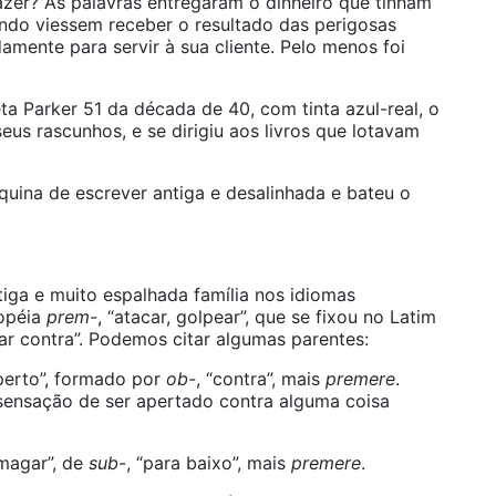
azer? As palavras entregaram o dinheiro que tinham
ndo viessem receber o resultado das perigosas
amente para servir à sua cliente. Pelo menos foi
ta Parker 51 da década de 40, com tinta azul-real, o
eus rascunhos, e se dirigiu aos livros que lotavam
áquina de escrever antiga e desalinhada e bateu o
iga e muito espalhada família nos idiomas
ropéia
prem-
, “atacar, golpear”, que se fixou no Latim
rar contra”. Podemos citar algumas parentes:
perto”, formado por
ob-
, “contra”, mais
premere
.
ensação de ser apertado contra alguma coisa
smagar”, de
sub-
, “para baixo”, mais
premere
.