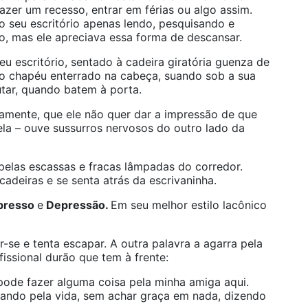
azer um recesso, entrar em férias ou algo assim.
r no seu escritório apenas lendo, pesquisando e
o, mas ele apreciava essa forma de descansar.
u escritório, sentado à cadeira giratória guenza de
 o chapéu enterrado na cabeça, suando sob a sua
tar, quando batem à porta.
tamente, que ele não quer dar a impressão de que
tela – ouve sussurros nervosos do outro lado da
 pelas escassas e fracas lâmpadas do corredor.
deiras e se senta atrás da escrivaninha.
presso
e
Depressão.
Em seu melhor estilo lacônico
-se e tenta escapar. A outra palavra a agarra pela
fissional durão que tem à frente:
pode fazer alguma coisa pela minha amiga aqui.
tando pela vida, sem achar graça em nada, dizendo