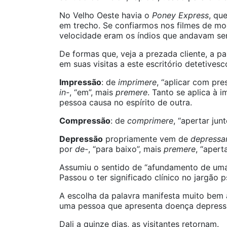
No Velho Oeste havia o
Poney Express
, qu
em trecho. Se confiarmos nos filmes de mo
velocidade eram os índios que andavam se
De formas que, veja a prezada cliente, a p
em suas visitas a este escritório detetives
Impressão
: de
imprimere
, “aplicar com pr
in-
, “em”, mais
premere
. Tanto se aplica à
pessoa causa no espírito de outra.
Compressão
: de
comprimere
, “apertar jun
Depressão
propriamente vem de
depressa
por
de-
, “para baixo”, mais
premere
, “apert
Assumiu o sentido de “afundamento de uma
Passou o ter significado clínico no jargão 
A escolha da palavra manifesta muito be
uma pessoa que apresenta doença depressi
Dali a quinze dias, as visitantes retornam.