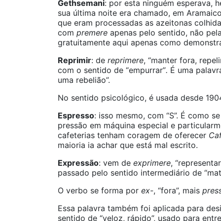
Gethsemani
: por esta ninguém esperava, h
sua última noite era chamado, em Aramaic
que eram processadas as azeitonas colhidas
com
premere
apenas pelo sentido, não pela
gratuitamente aqui apenas como demonstra
Reprimir
: de
reprimere
, “manter fora, repel
com o sentido de “empurrar”
.
É uma palavr
uma rebelião”.
No sentido psicológico, é usada desde 190
Espresso
: isso mesmo, com “S”. É como se 
pressão em máquina especial e particularm
cafeterias tenham coragem de oferecer
Caf
maioria ia achar que está mal escrito.
Expressão
: vem de
exprimere
, “representar
passado pelo sentido intermediário de “ma
O verbo se forma por
ex-
, “fora”, mais
pres
Essa palavra também foi aplicada para desi
sentido de “veloz, rápido”, usado para entr