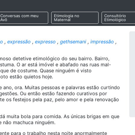
Conversas com meu
Etimologia no
Consultório
Avô
Maternal
Etimológico
so
,
expressão
,
expresso
,
gethsemani
,
impressão
,
moso detetive etimológico do seu bairro. Bairro,
ostuma. O ar está imóvel e abafado nas ruas mal-
o que de costume. Quase ninguém é visto
oto estão quietos hoje.
 ano, ora. Muitas pessoas e palavras estão curtindo
estões. Ou então estão fazendo curativos por
e os festejos pela paz, pelo amor e pela renovação
 dá muita bola para comida. As únicas brigas em que
que não machuca ninguém.
mente para o trabalho nesta noite anormalmente