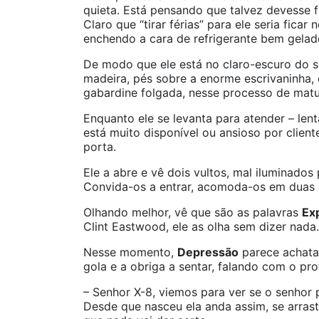
quieta. Está pensando que talvez devesse f
Claro que “tirar férias” para ele seria fica
enchendo a cara de refrigerante bem gelad
De modo que ele está no claro-escuro do se
madeira, pés sobre a enorme escrivaninha,
gabardine folgada, nesse processo de matu
Enquanto ele se levanta para atender – len
está muito disponível ou ansioso por clien
porta.
Ele a abre e vê dois vultos, mal iluminados
Convida-os a entrar, acomoda-os em duas ca
Olhando melhor, vê que são as palavras
Ex
Clint Eastwood, ele as olha sem dizer nada.
Nesse momento,
Depressão
parece achatar
gola e a obriga a sentar, falando com o pro
– Senhor X-8, viemos para ver se o senhor 
Desde que nasceu ela anda assim, se arras