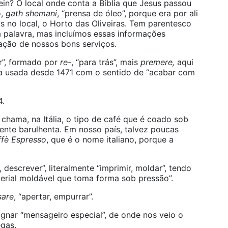
ein? O local onde conta a Bíblia que Jesus passou
o,
gath shemani
, “prensa de óleo”, porque era por ali
 no local, o Horto das Oliveiras. Tem parentesco
 palavra, mas incluímos essas informações
ção de nossos bons serviços.
ir”, formado por
re-
, “para trás”, mais
premere,
aqui
a usada desde 1471 com o sentido de “acabar com
4.
chama, na Itália, o tipo de café que é coado sob
ente barulhenta. Em nosso país, talvez poucas
fè Espresso
, que é o nome italiano, porque a
, descrever”, literalmente “imprimir, moldar”, tendo
terial moldável que toma forma sob pressão”.
sare
, “apertar, empurrar”.
gnar “mensageiro especial”, de onde nos veio o
egas.