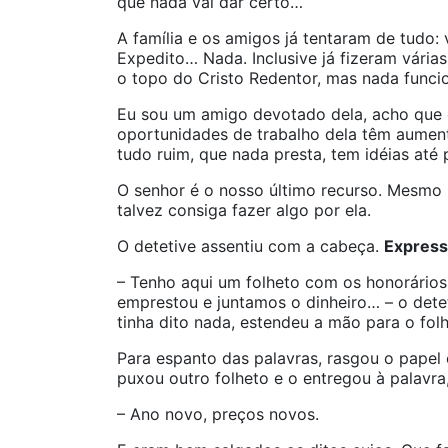
que nada vai dar certo…
A família e os amigos já tentaram de tudo: v
Expedito… Nada. Inclusive já fizeram vária
o topo do Cristo Redentor, mas nada funci
Eu sou um amigo devotado dela, acho que e
oportunidades de trabalho dela têm aumen
tudo ruim, que nada presta, tem idéias até 
O senhor é o nosso último recurso. Mesmo 
talvez consiga fazer algo por ela.
O detetive assentiu com a cabeça.
Expres
– Tenho aqui um folheto com os honorários 
emprestou e juntamos o dinheiro… – o det
tinha dito nada, estendeu a mão para o folh
Para espanto das palavras, rasgou o papel 
puxou outro folheto e o entregou à palavra
– Ano novo, preços novos.