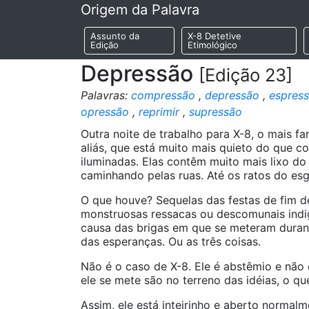
Origem da Palavra
Assunto da
X-8 Detetive
Edição
Etimológico
Depressão
[Edição 23]
Palavras:
compressão
,
depressão
,
espres
opressão
,
reprimir
,
supressão
Outra noite de trabalho para X-8, o mais fa
aliás, que está muito mais quieto do que c
iluminadas. Elas contêm muito mais lixo d
caminhando pelas ruas. Até os ratos do esg
O que houve? Sequelas das festas de fim de
monstruosas ressacas ou descomunais indig
causa das brigas em que se meteram durant
das esperanças. Ou as três coisas.
Não é o caso de X-8. Ele é abstêmio e não
ele se mete são no terreno das idéias, o 
Assim, ele está inteirinho e aberto normal