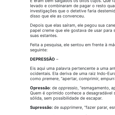
E eram bem salgados os ditos cujos. Que f
levado e combinaram de pagar o resto qua
investigações que o detetive faria destemid
disso que ele as convenceu.
Depois que elas saíram, ele pegou sua cane
papel creme que ele gostava de usar para s
suas estantes.
Feita a pesquisa, ele sentou em frente à m
seguinte:
DEPRESSÃO
–
Eis aqui uma palavra pertencente a uma ant
ocidentais. Ela deriva de uma raiz Indo-Eu
como
premere
, “apertar, comprimir, empur
Opressão
: de
oppressio
, “esmagamento, a
Quem é oprimido conhece a desagradável s
sólida, sem possibilidade de escapar.
Supressão:
de
supprimere
, “fazer parar, e