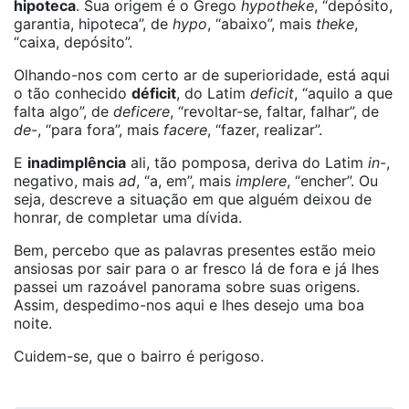
hipoteca
. Sua origem é o Grego
hypotheke
, “depósito,
garantia, hipoteca”, de
hypo
, “abaixo”, mais
theke
,
“caixa, depósito”.
Olhando-nos com certo ar de superioridade, está aqui
o tão conhecido
déficit
, do Latim
deficit
, “aquilo a que
falta algo”, de
deficere
, “revoltar-se, faltar, falhar”, de
de
-, “para fora”, mais
facere
, “fazer, realizar”.
E
inadimplência
ali, tão pomposa, deriva do Latim
in
-,
negativo, mais
ad
, “a, em”, mais
implere
, “encher”. Ou
seja, descreve a situação em que alguém deixou de
honrar, de completar uma dívida.
Bem, percebo que as palavras presentes estão meio
ansiosas por sair para o ar fresco lá de fora e já lhes
passei um razoável panorama sobre suas origens.
Assim, despedimo-nos aqui e lhes desejo uma boa
noite.
Cuidem-se, que o bairro é perigoso.