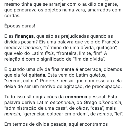
mesmo tinha que se arranjar com o auxílio de gente,
que pendurava os objetos numa vara, amarrados com
cordas.
Épocas duras!
E as
finanças
, que são as prejudicadas quando as
dívidas pesam? Eis uma palavra que veio do Francês
medieval
finance
, “término de uma dívida, quitação”,
que veio do Latim
finis
, “fronteira, limite, fim”. A
relação é com o significado de “fim da dívida”.
E quando uma dívida finalmente é encerrada, dizemos
que ela foi
quitada
.
Esta vem do Latim
quietus
,
“sereno, calmo”. Pode-se pensar que com esse ato ela
deixa de ser um motivo de agitação, de preocupação.
Tudo isso são agitações da
economia
pessoal. Esta
palavra deriva Latim
oeconomia
, do Grego
oikonomia
,
“administração de uma casa”, de
oikos
, “casa”, mais
nomein
, “gerenciar, colocar em ordem”, de
nomos
, “lei”.
Em termos de dívida pesada, aqui encontramos