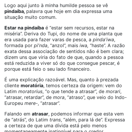
Logo aqui junto à minha humilde pessoa se vê
pindaíba
,
palavra que hoje em dia expressa uma
situação muito comum.
Estar na
pindaíba
é “estar sem recursos, estar na
miséria”. Deriva do Tupi, do nome de uma planta que
era usada para fazer varas de pesca, a
pinda′iwa
,
formada por
pi′nda
, “anzol”, mais
iwa,
“haste”. A razão
exata dessa associação de sentidos não é bem clara;
dizem uns que viria do fato de que, quando a pessoa
está reduzida a viver só do que consegue pescar, é
porque está feio o seu lado financeiro.
É uma explicação razoável. Mas, quanto à prezada
cliente
moratória
, temos certeza da origem: vem do
Latim
moratorius
, “o que tende a atrasar”, de
morari
,
“atrasar, retardar”, de
mora
, “atraso”, que veio do Indo-
Europeu
mere-
, “atrasar”.
Falando em
atrasar
, podemos informar que esta vem
de “atrás”, do Latim
trans
, “além, para lá de”. Expressa
a certeza de que uma dívida está pelo menos
momentaneamente inatingível para o credor.