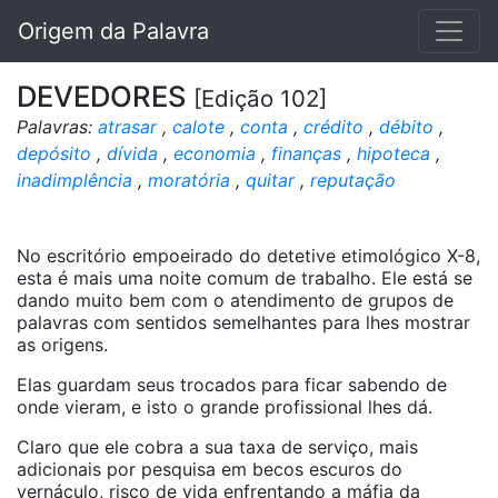
Origem da Palavra
DEVEDORES
[Edição 102]
Palavras:
atrasar
,
calote
,
conta
,
crédito
,
débito
,
depósito
,
dívida
,
economia
,
finanças
,
hipoteca
,
inadimplência
,
moratória
,
quitar
,
reputação
No escritório empoeirado do detetive etimológico X-8,
esta é mais uma noite comum de trabalho. Ele está se
dando muito bem com o atendimento de grupos de
palavras com sentidos semelhantes para lhes mostrar
as origens.
Elas guardam seus trocados para ficar sabendo de
onde vieram, e isto o grande profissional lhes dá.
Claro que ele cobra a sua taxa de serviço, mais
adicionais por pesquisa em becos escuros do
vernáculo, risco de vida enfrentando a máfia da