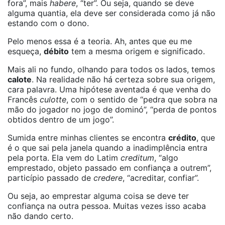
fora”, mais
habere
, “ter”. Ou seja, quando se deve
alguma quantia, ela deve ser considerada como já não
estando com o dono.
Pelo menos essa é a teoria. Ah, antes que eu me
esqueça,
débito
tem a mesma origem e significado.
Mais ali no fundo, olhando para todos os lados, temos
calote
. Na realidade não há certeza sobre sua origem,
cara palavra. Uma hipótese aventada é que venha do
Francês
culotte
, com o sentido de “pedra que sobra na
mão do jogador no jogo de dominó”, “perda de pontos
obtidos dentro de um jogo”.
Sumida entre minhas clientes se encontra
crédito
, que
é o que sai pela janela quando a inadimplência entra
pela porta. Ela vem do Latim
creditum
, “algo
emprestado, objeto passado em confiança a outrem”,
particípio passado de
credere
, “acreditar, confiar”.
Ou seja, ao emprestar alguma coisa se deve ter
confiança na outra pessoa. Muitas vezes isso acaba
não dando certo.