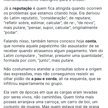
Já a
reputação
é quem fica atingida quando ocorrem
os problemas que estamos citando hoje. Ela derivou
do Latim
reputatio
, “consideração”, de
reputare
,
“refletir sobre, estimar, calcular”, de
re
-, “de novo”,
mais
putare
, “pensar, supor, calcular”, originalmente
“podar”.
Falando nisso, também temos conosco hoje
conta
,
que nomeia aquele papelzinho tão assustador de se
receber quando atrasamos algum pagamento. Vem do
Latim
computare
, “estimar, presumir uma quantidade”,
formada por
com
, “junto”, mais
putare
.
Não costumamos atender a consultas sobre a origem
das expressões, mas não conseguimos resistir ao
olhar pidão de
a pau e corda
, ali na esquerda, que se
infiltrou espertamente no grupo.
Ela vem de épocas em que as cargas eram levadas
por seres vivos, não caminhões. Quem tinha mais
posses arranjava uma carroça, um carro de boi, um
conjunto de muares. Mas quem estava mal de grana