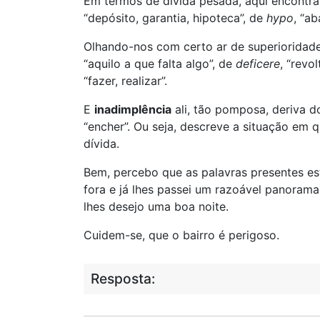
Em termos de dívida pesada, aqui encont
“depósito, garantia, hipoteca”, de
hypo
, “a
Olhando-nos com certo ar de superioridade
“aquilo a que falta algo”, de
deficere
, “revol
“fazer, realizar”.
E
inadimplência
ali, tão pomposa, deriva 
“encher”. Ou seja, descreve a situação em
dívida.
Bem, percebo que as palavras presentes est
fora e já lhes passei um razoável panoram
lhes desejo uma boa noite.
Cuidem-se, que o bairro é perigoso.
Resposta: