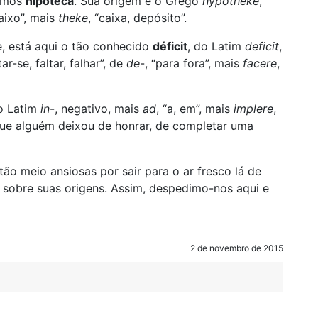
ramos
hipoteca
. Sua origem é o Grego
hypotheke
,
baixo”, mais
theke
, “caixa, depósito”.
, está aqui o tão conhecido
déficit
, do Latim
deficit
,
tar-se, faltar, falhar”, de
de
-, “para fora”, mais
facere
,
do Latim
in
-, negativo, mais
ad
, “a, em”, mais
implere
,
 que alguém deixou de honrar, de completar uma
ão meio ansiosas por sair para o ar fresco lá de
a sobre suas origens. Assim, despedimo-nos aqui e
2 de novembro de 2015