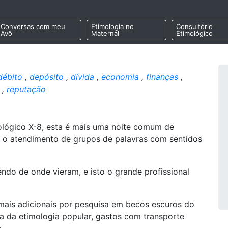
Conversas com meu
Etimologia no
Consultório
Avô
Maternal
Etimológico
débito
,
depósito
,
dívida
,
economia
,
finanças
,
,
reputação
ológico X-8, esta é mais uma noite comum de
m o atendimento de grupos de palavras com sentidos
ndo de onde vieram, e isto o grande profissional
 mais adicionais por pesquisa em becos escuros do
ia da etimologia popular, gastos com transporte