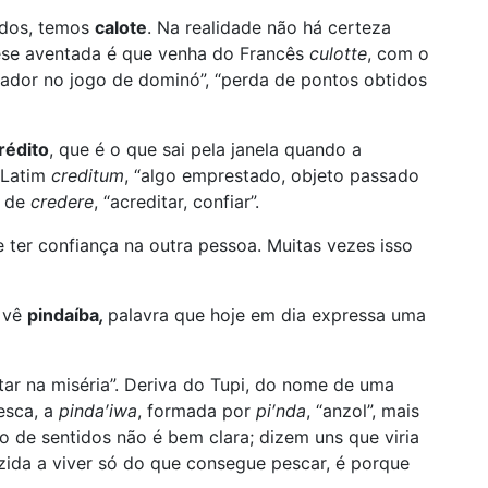
lados, temos
calote
. Na realidade não há certeza
tese aventada é que venha do Francês
culotte
, com o
ador no jogo de dominó”, “perda de pontos obtidos
rédito
, que é o que sai pela janela quando a
 Latim
creditum
, “algo emprestado, objeto passado
o de
credere
, “acreditar, confiar”.
 ter confiança na outra pessoa. Muitas vezes isso
e vê
pindaíba
,
palavra que hoje em dia expressa uma
tar na miséria”. Deriva do Tupi, do nome de uma
esca, a
pinda′iwa
, formada por
pi′nda
, “anzol”, mais
o de sentidos não é bem clara; dizem uns que viria
zida a viver só do que consegue pescar, é porque