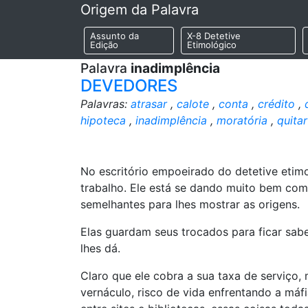
Origem da Palavra
Assunto da
X-8 Detetive
Edição
Etimológico
Palavra
inadimplência
DEVEDORES
Palavras:
atrasar
,
calote
,
conta
,
crédito
,
hipoteca
,
inadimplência
,
moratória
,
quitar
No escritório empoeirado do detetive etim
trabalho. Ele está se dando muito bem co
semelhantes para lhes mostrar as origens.
Elas guardam seus trocados para ficar sabe
lhes dá.
Claro que ele cobra a sua taxa de serviço,
vernáculo, risco de vida enfrentando a máf