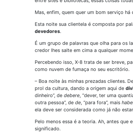
entre sites e bibliotecas, essas coisas todas
Mas, enfim, quem quer um bom serviço há d
Esta noite sua clientela é composta por p
devedores
.
É um grupo de palavras que olha para os 
credor lhes salte em cima a qualquer mome
Percebendo isso, X-8 trata de ser breve, pa
como nuvem de fumaça no seu escritório.
– Boa noite às minhas prezadas clientes. D
prol da cultura, dando a origem aqui de
dív
dinheiro”, de
debere
, “dever, ter uma quant
outra pessoa”, de
de
, “para fora”, mais
habe
ela deve ser considerada como já não est
Pelo menos essa é a teoria. Ah, antes que
significado.