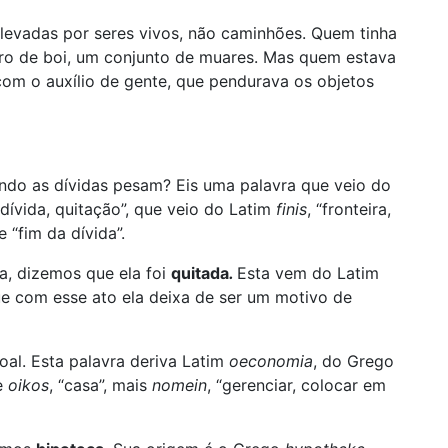
levadas por seres vivos, não caminhões. Quem tinha
rro de boi, um conjunto de muares. Mas quem estava
com o auxílio de gente, que pendurava os objetos
ando as dívidas pesam? Eis uma palavra que veio do
dívida, quitação”, que veio do Latim
finis
, “fronteira,
e “fim da dívida”.
a, dizemos que ela foi
quitada
.
Esta vem do Latim
ue com esse ato ela deixa de ser um motivo de
al. Esta palavra deriva Latim
oeconomia
, do Grego
de
oikos
, “casa”, mais
nomein
, “gerenciar, colocar em