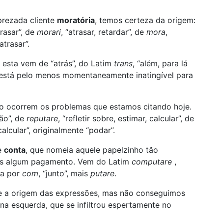
prezada cliente
moratória
, temos certeza da origem:
trasar”, de
morari
, “atrasar, retardar”, de
mora
,
“atrasar”.
 esta vem de “atrás”, do Latim
trans
, “além, para lá
 está pelo menos momentaneamente inatingível para
o ocorrem os problemas que estamos citando hoje.
ção”, de
reputare
, “refletir sobre, estimar, calcular”, de
calcular”, originalmente “podar”.
e
conta
, que nomeia aquele papelzinho tão
os algum pagamento. Vem do Latim
computare
,
da por
com
, “junto”, mais
putare
.
e a origem das expressões, mas não conseguimos
i na esquerda, que se infiltrou espertamente no