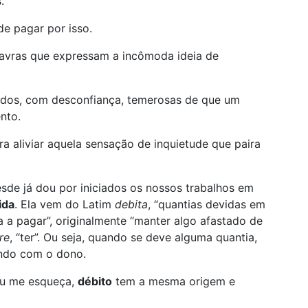
.
e pagar por isso.
alavras que expressam a incômoda ideia de
lados, com desconfiança, temerosas de que um
nto.
ra aliviar aquela sensação de inquietude que paira
esde já dou por iniciados os nossos trabalhos em
ida
. Ela vem do Latim
debita
, “quantias devidas em
ia a pagar”, originalmente “manter algo afastado de
re
, “ter”. Ou seja, quando se deve alguma quantia,
ando com o dono.
 eu me esqueça,
débito
tem a mesma origem e