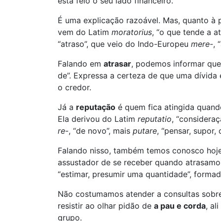
está feio o seu lado financeiro.
É uma explicação razoável. Mas, quanto à 
vem do Latim
moratorius
, “o que tende a a
“atraso”, que veio do Indo-Europeu
mere-
, 
Falando em
atrasar
, podemos informar que
de”. Expressa a certeza de que uma dívida
o credor.
Já a
reputação
é quem fica atingida quand
Ela derivou do Latim
reputatio
, “considera
re
-, “de novo”, mais
putare
, “pensar, supor, 
Falando nisso, também temos conosco hoj
assustador de se receber quando atrasam
“estimar, presumir uma quantidade”, forma
Não costumamos atender a consultas sobr
resistir ao olhar pidão de
a pau e corda
, al
grupo.