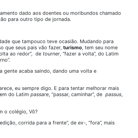
sacramento dado aos doentes ou moribundos chamado
ção para outro tipo de jornada.
rdade que tampouco teve ocasião. Mudando para
so que seus pais vão fazer,
turismo
, tem seu nome
 volta ao redor”, de
tourner
, “fazer a volta”, do Latim
rno”.
 a gente acaba saindo, dando uma volta e
rece, eu sempre digo. E para tentar melhorar mais
em do Latim
passare
, “passar, caminhar”, de
passus
,
m o colégio, Vô?
xpedição, corrida para a frente”, de
ex-
, “fora”, mais