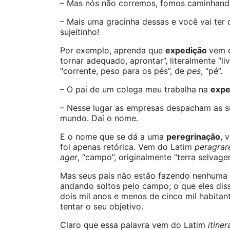
– Mas nós não corremos, fomos caminhan
– Mais uma gracinha dessas e você vai ter 
sujeitinho!
Por exemplo, aprenda que
expedição
vem 
tornar adequado, aprontar”, literalmente “li
“corrente, peso para os pés”, de
pes
, “pé”.
– O pai de um colega meu trabalha na
expe
– Nesse lugar as empresas despacham as su
mundo. Daí o nome.
E o nome que se dá a uma
peregrinação
, 
foi apenas retórica. Vem do Latim
peragrar
ager
, “campo”, originalmente “terra selvage
Mas seus pais não estão fazendo nenhuma v
andando soltos pelo campo; o que eles dis
dois mil anos e menos de cinco mil habita
tentar o seu objetivo.
Claro que essa palavra vem do Latim
itiner