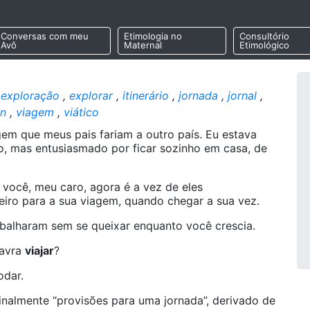
Conversas com meu
Etimologia no
Consultório
Avô
Maternal
Etimológico
,
exploração
,
explorar
,
itinerário
,
jornada
,
jornal
,
n
,
viagem
,
viático
m que meus pais fariam a outro país. Eu estava
, mas entusiasmado por ficar sozinho em casa, de
 você, meu caro, agora é a vez de eles
eiro para a sua viagem, quando chegar a sua vez.
balharam sem se queixar enquanto você crescia.
lavra
viajar
?
odar.
iginalmente “provisões para uma jornada”, derivado de