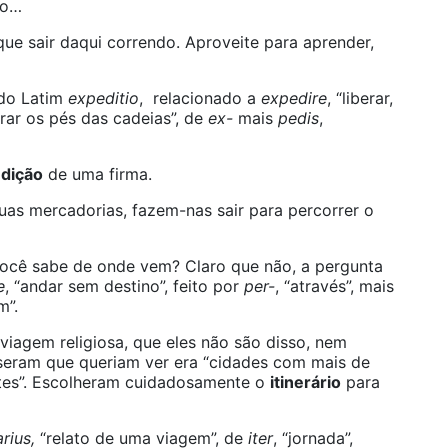
do…
que sair daqui correndo. Aproveite para aprender,
do Latim
expeditio
, relacionado a
expedire
, “liberar,
vrar os pés das cadeias”, de
ex-
mais
pedis
,
dição
de uma firma.
as mercadorias, fazem-nas sair para percorrer o
você sabe de onde vem? Claro que não, a pergunta
e
, “andar sem destino”, feito por
per-
, “através”, mais
m”.
iagem religiosa, que eles não são disso, nem
seram que queriam ver era “cidades com mais de
ntes”. Escolheram cuidadosamente o
itinerário
para
arius,
“relato de uma viagem”, de
iter
, “jornada”,