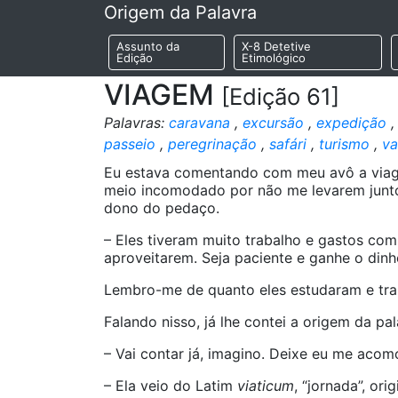
Origem da Palavra
Assunto da
X-8 Detetive
Edição
Etimológico
VIAGEM
[Edição 61]
Palavras:
caravana
,
excursão
,
expedição
passeio
,
peregrinação
,
safári
,
turismo
,
va
Eu estava comentando com meu avô a viage
meio incomodado por não me levarem junto
dono do pedaço.
– Eles tiveram muito trabalho e gastos com
aproveitarem. Seja paciente e ganhe o dinh
Lembro-me de quanto eles estudaram e tra
Falando nisso, já lhe contei a origem da pa
– Vai contar já, imagino. Deixe eu me acom
– Ela veio do Latim
viaticum
, “jornada”, or