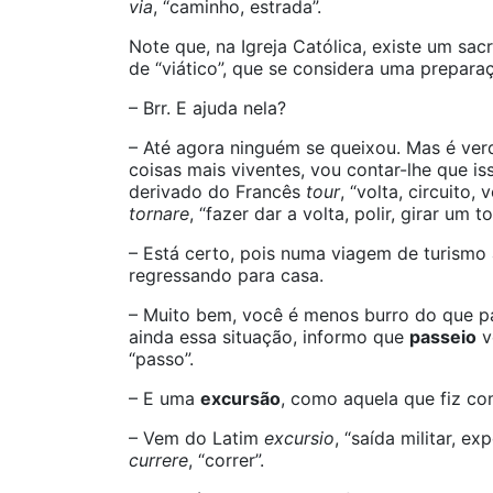
via
, “caminho, estrada”.
Note que, na Igreja Católica, existe um 
de “viático”, que se considera uma prepara
– Brr. E ajuda nela?
– Até agora ninguém se queixou. Mas é ve
coisas mais viventes, vou contar-lhe que is
derivado do Francês
tour
, “volta, circuito,
tornare
, “fazer dar a volta, polir, girar um to
– Está certo, pois numa viagem de turismo
regressando para casa.
– Muito bem, você é menos burro do que pa
ainda essa situação, informo que
passeio
v
“passo”.
– E uma
excursão
, como aquela que fiz co
– Vem do Latim
excursio
, “saída militar, e
currere
, “correr”.