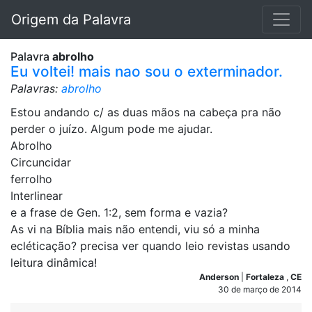
Origem da Palavra
Palavra
abrolho
Eu voltei! mais nao sou o exterminador.
Palavras:
abrolho
Estou andando c/ as duas mãos na cabeça pra não
perder o juízo. Algum pode me ajudar.
Abrolho
Circuncidar
ferrolho
Interlinear
e a frase de Gen. 1:2, sem forma e vazia?
As vi na Bíblia mais não entendi, viu só a minha
ecléticação? precisa ver quando leio revistas usando
leitura dinâmica!
Anderson
|
Fortaleza
,
CE
30 de março de 2014