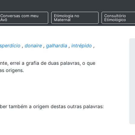
Conversas com meu
Etimologia no
Consultório
Avô
Maternal
Etimológico
sperdício
,
donaire
,
galhardia
,
intrépido
,
nte, errei a grafia de duas palavras, o que
as origens.
aber também a origem destas outras palavras: