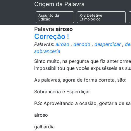
Origem da Palavra
Assunto da
X-8 Detetive
Edição
Etimológico
Palavra
airoso
Correção !
Palavras:
airoso
,
denodo
,
desperdiçar
,
de
sobranceria
Sinto muito, na pergunta que fiz anteriorme
impossibilitou que vocês expusésseis as su
As palavras, agora de forma correta, são:
Sobranceria e Esperdiçar.
P.S: Aproveitando a ocasião, gostaria de s
airoso
galhardia