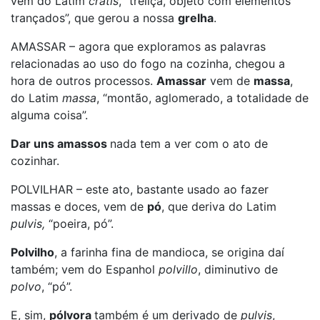
vem do Latim
cratis
, “treliça, objeto com elementos
trançados”, que gerou a nossa
grelha
.
AMASSAR – agora que exploramos as palavras
relacionadas ao uso do fogo na cozinha, chegou a
hora de outros processos.
Amassar
vem de
massa
,
do Latim
massa
, “montão, aglomerado, a totalidade de
alguma coisa”.
Dar uns amassos
nada tem a ver com o ato de
cozinhar.
POLVILHAR – este ato, bastante usado ao fazer
massas e doces, vem de
pó
, que deriva do Latim
pulvis,
“poeira, pó”.
Polvilho
, a farinha fina de mandioca, se origina daí
também; vem do Espanhol
polvillo
, diminutivo de
polvo
, “pó”.
E, sim,
pólvora
também é um derivado de
pulvis
,