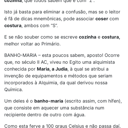
cozinha
, que todos sabem que é com “Z”.
Isto já basta para eliminar a confusão, mas se o leitor
é fã de dicas mnemônicas, pode associar
coser
com
costura
, ambos com “S”.
E se não souber como se escreve
cozinha
e
costura,
melhor voltar ao Primário.
BANHO-MARIA – esta poucos sabem, aposto! Ocorre
que, no século II AC, viveu no Egito uma alquimista
conhecida por
Maria, a Judia
, à qual se atribui a
invenção de equipamentos e métodos que seriam
incorporados à Alquimia, da qual derivou nossa
Química.
Um deles é o
banho-maria
(escrito assim, com hífen),
que consiste em aquecer uma substância num
recipiente dentro de outro com água.
Como esta ferve a 100 graus Celsius e não passa daí,