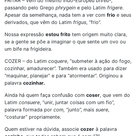
FRITAR – vem do mesmo Indo-Europeu
bhreu-
,
passando pelo Grego
phrygein
e pelo Latim
frigere
.
Apesar da semelhança, nada tem a ver com
frio
e seus
derivados, que vêm do Latim
frigus
, “frio”.
Nossa expressão
estou frito
tem origem muito clara,
se a gente se põe a imaginar o que sente um ovo ou
um bife na frigideira.
COZER – do Latim
coquere
, “submeter à ação do fogo,
cozinhar, amadurecer”. Também era usado para dizer
“maquinar, planejar” e para “atormentar”. Originou a
palavra
cozinhar.
Ainda há quem faça confusão com
coser
, que vem do
Latim
consuere
, “unir, juntar coisas com um fio”,
palavra formada por
com,
“junto”, mais
suere
,
“costurar” propriamente.
Quem estiver na dúvida, associe
cozer
à palavra