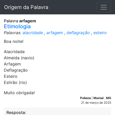
Origem da Palavra
Palavra
arfagem
Etimologia
Palavras:
alacridade
,
arfagem
,
deflagração
,
esteiro
Boa noite!
Alacridade
Almeida (navio)
Arfagem
Deflagração
Esteiro
Estirão (rio)
Muito obrigada!
Poliana
|
Muriaé
,
MG
21 de março de 2025
Resposta: