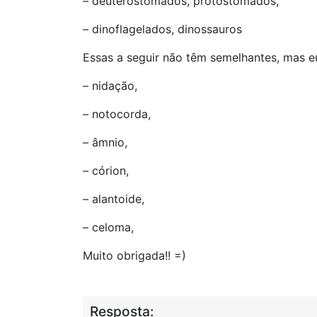
– deuterostomados, protostomados,
– dinoflagelados, dinossauros
Essas a seguir não têm semelhantes, mas e
– nidação,
– notocorda,
– âmnio,
– córion,
– alantoide,
– celoma,
Muito obrigada!! =)
Resposta: