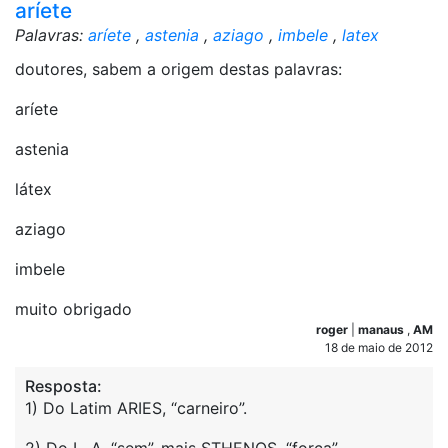
aríete
Palavras:
aríete
,
astenia
,
aziago
,
imbele
,
latex
doutores, sabem a origem destas palavras:
aríete
astenia
látex
aziago
imbele
muito obrigado
roger
|
manaus
,
AM
18 de maio de 2012
Resposta:
1) Do Latim ARIES, “carneiro”.