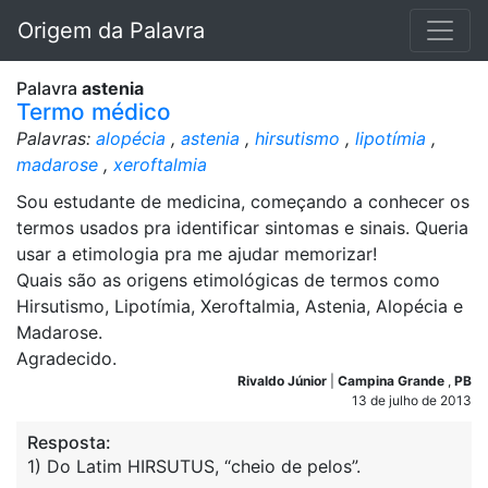
Origem da Palavra
Palavra
astenia
Termo médico
Palavras:
alopécia
,
astenia
,
hirsutismo
,
lipotímia
,
madarose
,
xeroftalmia
Sou estudante de medicina, começando a conhecer os
termos usados pra identificar sintomas e sinais. Queria
usar a etimologia pra me ajudar memorizar!
Quais são as origens etimológicas de termos como
Hirsutismo, Lipotímia, Xeroftalmia, Astenia, Alopécia e
Madarose.
Agradecido.
Rivaldo Júnior
|
Campina Grande
,
PB
13 de julho de 2013
Resposta:
1) Do Latim HIRSUTUS, “cheio de pelos”.