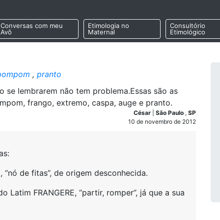
Conversas com meu
Etimologia no
Consultório
Avô
Maternal
Etimológico
pompom
,
pranto
ão se lembrarem não tem problema.Essas são as
ompom, frango, extremo, caspa, auge e pranto.
César
|
São Paulo
,
SP
10 de novembro de 2012
as:
“nó de fitas”, de origem desconhecida.
do Latim FRANGERE, “partir, romper”, já que a sua