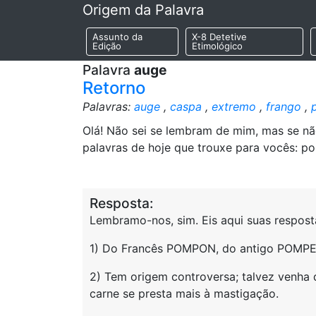
Origem da Palavra
Assunto da
X-8 Detetive
Edição
Etimológico
Palavra
auge
Retorno
Palavras:
auge
,
caspa
,
extremo
,
frango
,
Olá! Não sei se lembram de mim, mas se n
palavras de hoje que trouxe para vocês: p
Resposta:
Lembramo-nos, sim. Eis aqui suas respost
1) Do Francês POMPON, do antigo POMPE, 
2) Tem origem controversa; talvez venha 
carne se presta mais à mastigação.