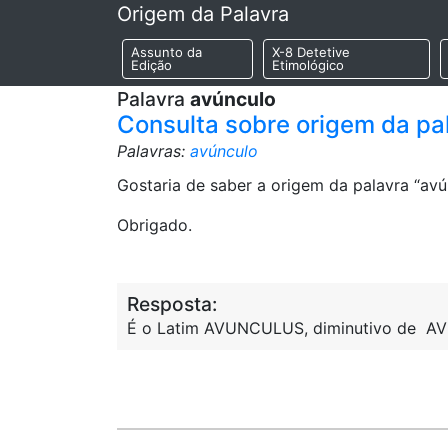
Origem da Palavra
Assunto da
X-8 Detetive
Edição
Etimológico
Palavra
avúnculo
Consulta sobre origem da pa
Palavras:
avúnculo
Gostaria de saber a origem da palavra “avún
Obrigado.
Resposta:
É o Latim AVUNCULUS, diminutivo de A