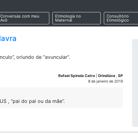
Conversas com meu
Etimologia no
Consultório
Avô
Maternal
Etimológico
lavra
culo”, oriundo de “avuncular”.
Rafael Spinola Catro
|
Orindiúva
,
SP
8 de janeiro de 2019
VUS
, “pai do pai ou da mãe”.