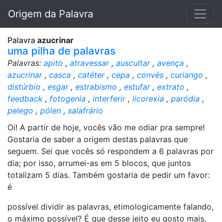
Origem da Palavra
Palavra
azucrinar
uma pilha de palavras
Palavras:
apito
,
atravessar
,
auscultar
,
avença
,
azucrinar
,
casca
,
catéter
,
cepa
,
convés
,
curiango
,
distúrbio
,
esgar
,
estrabismo
,
estufar
,
extrato
,
feedback
,
fotogenia
,
interferir
,
licorexia
,
paródia
,
pelego
,
pólen
,
salafrário
Oi! A partir de hoje, vocês vão me odiar pra sempre!
Gostaria de saber a origem destas palavras que
seguem. Sei que vocês só respondem a 6 palavras por
dia; por isso, arrumei-as em 5 blocos, que juntos
totalizam 5 dias. Também gostaria de pedir um favor:
é
possível dividir as palavras, etimologicamente falando,
o máximo possível? É que desse jeito eu gosto mais.