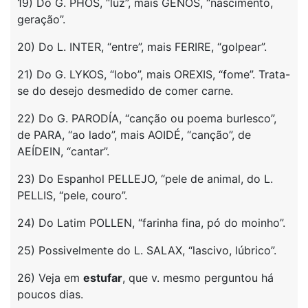
19) Do G. PHOS, “luz”, mais GENÓS, “nascimento,
geração”.
20) Do L. INTER, “entre”, mais FERIRE, “golpear”.
21) Do G. LYKOS, “lobo”, mais OREXIS, “fome”. Trata-
se do desejo desmedido de comer carne.
22) Do G. PARODÍA, “canção ou poema burlesco”,
de PARA, “ao lado”, mais AOIDÉ, “canção”, de
AEÍDEIN, “cantar”.
23) Do Espanhol PELLEJO, “pele de animal, do L.
PELLIS, “pele, couro”.
24) Do Latim POLLEN, “farinha fina, pó do moinho”.
25) Possivelmente do L. SALAX, “lascivo, lúbrico”.
26) Veja em
estufar
, que v. mesmo perguntou há
poucos dias.