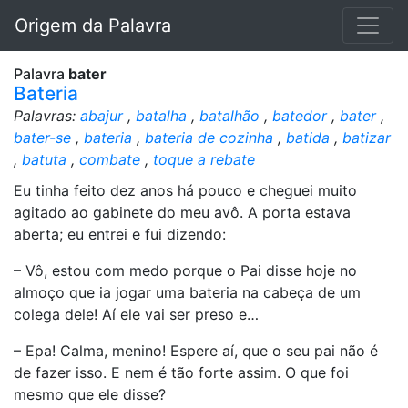
Origem da Palavra
Palavra
bater
Bateria
Palavras:
abajur
,
batalha
,
batalhão
,
batedor
,
bater
,
bater-se
,
bateria
,
bateria de cozinha
,
batida
,
batizar
,
batuta
,
combate
,
toque a rebate
Eu tinha feito dez anos há pouco e cheguei muito
agitado ao gabinete do meu avô. A porta estava
aberta; eu entrei e fui dizendo:
– Vô, estou com medo porque o Pai disse hoje no
almoço que ia jogar uma bateria na cabeça de um
colega dele! Aí ele vai ser preso e…
– Epa! Calma, menino! Espere aí, que o seu pai não é
de fazer isso. E nem é tão forte assim. O que foi
mesmo que ele disse?