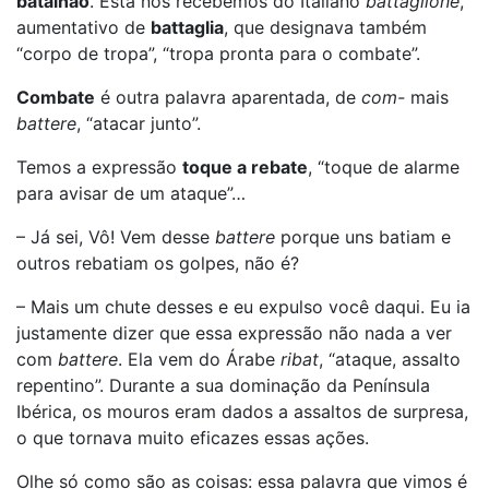
batalhão
. Esta nós recebemos do Italiano
battaglione
,
aumentativo de
battaglia
, que designava também
“corpo de tropa”, “tropa pronta para o combate”.
Combate
é outra palavra aparentada, de
com-
mais
battere
, “atacar junto”.
Temos a expressão
toque a rebate
, “toque de alarme
para avisar de um ataque”…
– Já sei, Vô! Vem desse
battere
porque uns batiam e
outros rebatiam os golpes, não é?
– Mais um chute desses e eu expulso você daqui. Eu ia
justamente dizer que essa expressão não nada a ver
com
battere
. Ela vem do Árabe
ribat
, “ataque, assalto
repentino”. Durante a sua dominação da Península
Ibérica, os mouros eram dados a assaltos de surpresa,
o que tornava muito eficazes essas ações.
Olhe só como são as coisas: essa palavra que vimos é