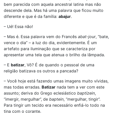
bem parecida com aquela ancestral latina mas não
descende dela. Mas há uma palavra que ficou muito
diferente e que é da família:
abajur
.
– Ué! Essa não!
– Mas é. Essa palavra vem do Francês
abat-jour
, “bate,
vence o dia” – a luz do dia, evidentemente. É um
artefato para iluminação que se caracteriza por
apresentar uma tela que atenua o brilho da lâmpada.
– E
batizar
, Vô? É de quando o pessoal de uma
religião batizava os outros a pancada?
– Você hoje está fazendo umas imagens muito vívidas,
mas todas erradas.
Batizar
nada tem a ver com este
assunto; deriva do Grego eclesiástico
baptízein
,
“imergir, mergulhar”, de
baptein
, “mergulhar, tingir”.
Para tingir um tecido era necessário enfiá-lo todo na
tina com o corante.