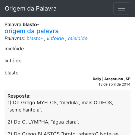
Origem da Palavra
Palavra
blasto-
origem da palavra
Palavras:
blasto-
,
linfoide
,
mieloide
mielóide
linfóide
blasto
Kelly
|
Araçatuba
,
SP
18 de abril de 2014
Resposta:
1) Do Grego MYELOS, “medula”, mais OIDEOS,
“semelhante a”.
2) Do G. LYMPHA, “água clara”.
3) Do Grego BLASTÓS “broto, rebento”. Note-se