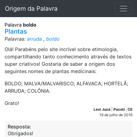
Origem da Palavra
Palavra
boldo
Plantas
Palavras:
arruda
,
boldo
Olá! Parabéns pelo site incrível sobre etimologia,
compartilhando tanto conhecimento através de textos
super criativos! Gostaria de saber a origem dos
seguintes nomes de plantas medicinais:
BOLDO; MALVA/MALVARISCO; ALFAVACA; HORTELÃ;
ARRUDA; COLÔNIA.
Grato!
Levi Jucá
|
Pacoti
,
CE
19 de julho de 2016
Resposta:
Obrigados!