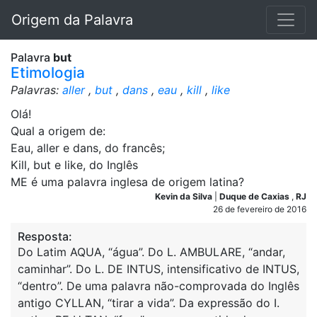
Origem da Palavra
Palavra
but
Etimologia
Palavras:
aller
,
but
,
dans
,
eau
,
kill
,
like
Olá!
Qual a origem de:
Eau, aller e dans, do francês;
Kill, but e like, do Inglês
ME é uma palavra inglesa de origem latina?
Kevin da Silva
|
Duque de Caxias
,
RJ
26 de fevereiro de 2016
Resposta:
Do Latim AQUA, “água”. Do L. AMBULARE, “andar,
caminhar”. Do L. DE INTUS, intensificativo de INTUS,
“dentro”. De uma palavra não-comprovada do Inglês
antigo CYLLAN, “tirar a vida”. Da expressão do I.