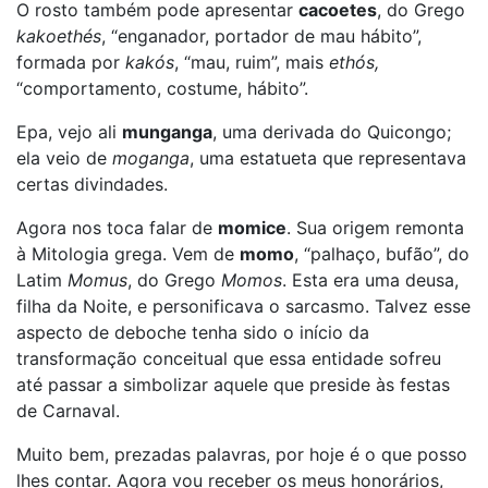
O rosto também pode apresentar
cacoetes
, do Grego
kakoethés
, “enganador, portador de mau hábito”,
formada por
kakós
, “mau, ruim”, mais
ethós,
“comportamento, costume, hábito”.
Epa, vejo ali
munganga
, uma derivada do Quicongo;
ela veio de
moganga
, uma estatueta que representava
certas divindades.
Agora nos toca falar de
momice
. Sua origem remonta
à Mitologia grega. Vem de
momo
, “palhaço, bufão”, do
Latim
Momus
, do Grego
Momos
. Esta era uma deusa,
filha da Noite, e personificava o sarcasmo. Talvez esse
aspecto de deboche tenha sido o início da
transformação conceitual que essa entidade sofreu
até passar a simbolizar aquele que preside às festas
de Carnaval.
Muito bem, prezadas palavras, por hoje é o que posso
lhes contar. Agora vou receber os meus honorários,