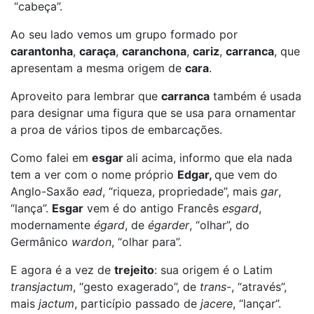
“cabeça”.
Ao seu lado vemos um grupo formado por
carantonha
,
caraça
,
caranchona
,
cariz
,
carranca
, que
apresentam a mesma origem de
cara
.
Aproveito para lembrar que
carranca
também é usada
para designar uma figura que se usa para ornamentar
a proa de vários tipos de embarcações.
Como falei em
esgar
ali acima, informo que ela nada
tem a ver com o nome próprio
Edgar,
que vem do
Anglo-Saxão
ead
, “riqueza, propriedade”, mais
gar
,
“lança”.
Esgar
vem é do antigo Francês
esgard
,
modernamente
égard
, de
égarder
, “olhar”, do
Germânico
wardon
, “olhar para”.
E agora é a vez de
trejeito
: sua origem é o Latim
transjactum
, “gesto exagerado”, de
trans
-, “através”,
mais
jactum
, particípio passado de
jacere
, “lançar”.