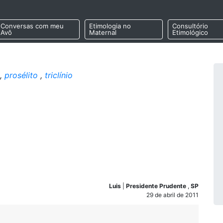
Conversas com meu
Etimologia no
Consultório
Avô
Maternal
Etimológico
,
prosélito
,
triclínio
Luis
|
Presidente Prudente
,
SP
29 de abril de 2011