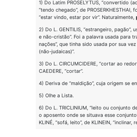
1) Do Latim PROSELYTUS, “convertido (ao
“tendo chegado”, de PROSERKHESTHAI, fo
“estar vindo, estar por vir”. Naturalmente,
2) Do L. GENTILIS, “estrangeiro, pagão”, u
e não-cristão”. Foi a palavra usada para
nações”, que tinha sido usada por sua ve
(não-judaicas)”.
3) Do L. CIRCUMCIDERE, “cortar ao redor”
CAEDERE, “cortar”.
4) Deriva de “maldição”, cuja origem se en
5) Olhe a Lista.
6) Do L. TRICLINIUM, “leito ou conjunto d
o aposento onde se situava esse conjunto”
KLINÉ, “sofá, leito”, de KLINEIN, “inclinar, r