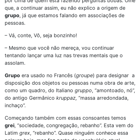
por cima de quem está fazendo perguntas bobas. Olhe
que, a continuar assim, eu não explico a origem de
grupo
, já que estamos falando em associações de
pessoas.
– Vá, conte, Vô, seja bonzinho!
– Mesmo que você não mereça, vou continuar
tentando lançar uma luz nas trevas mentais que o
assolam.
Grupo
era usado no Francês (
groupe
) para designar a
disposição dos objetos ou pessoas numa obra de arte,
como um quadro, do Italiano
gruppo
, “amontoado, nó”,
do antigo Germânico
kruppaz,
“massa arredondada,
inchaço”.
Começando também com essas consoantes temos
grei
, “sociedade, congregação, rebanho”. Esta vem do
Latim
grex
, “rebanho”. Quase ninguém conhece essa