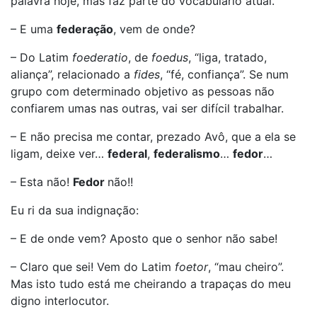
palavra hoje, mas faz parte do vocabulário atual.
– E uma
federação
, vem de onde?
– Do Latim
foederatio
, de
foedus
, “liga, tratado,
aliança”, relacionado a
fides
, “fé, confiança”. Se num
grupo com determinado objetivo as pessoas não
confiarem umas nas outras, vai ser difícil trabalhar.
– E não precisa me contar, prezado Avô, que a ela se
ligam, deixe ver…
federal
,
federalismo
…
fedor
…
– Esta não!
Fedor
não!!
Eu ri da sua indignação:
– E de onde vem? Aposto que o senhor não sabe!
– Claro que sei! Vem do Latim
foetor
, “mau cheiro”.
Mas isto tudo está me cheirando a trapaças do meu
digno interlocutor.