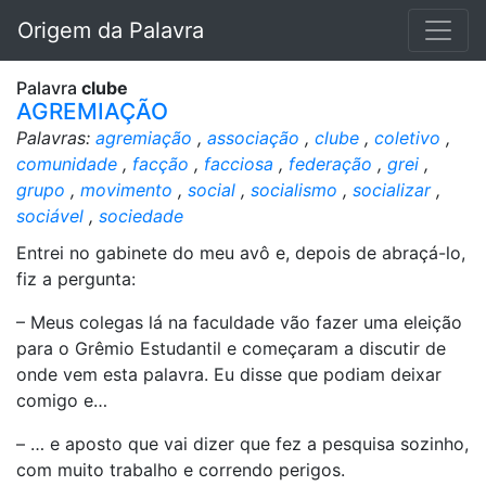
Origem da Palavra
Palavra
clube
AGREMIAÇÃO
Palavras:
agremiação
,
associação
,
clube
,
coletivo
,
comunidade
,
facção
,
facciosa
,
federação
,
grei
,
grupo
,
movimento
,
social
,
socialismo
,
socializar
,
sociável
,
sociedade
Entrei no gabinete do meu avô e, depois de abraçá-lo,
fiz a pergunta:
– Meus colegas lá na faculdade vão fazer uma eleição
para o Grêmio Estudantil e começaram a discutir de
onde vem esta palavra. Eu disse que podiam deixar
comigo e…
– … e aposto que vai dizer que fez a pesquisa sozinho,
com muito trabalho e correndo perigos.