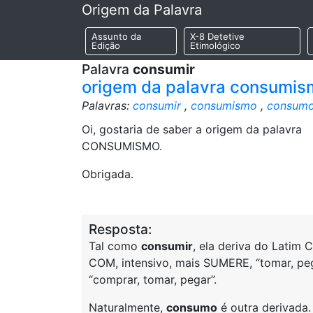
Origem da Palavra
Assunto da
X-8 Detetive
Edição
Etimológico
Palavra
consumir
origem da palavra consumis
Palavras:
consumir
,
consumismo
,
consum
Oi, gostaria de saber a origem da palavra
CONSUMISMO.
Obrigada.
Resposta:
Tal como
consumir
, ela deriva do Latim
COM, intensivo, mais SUMERE, “tomar, peg
“comprar, tomar, pegar”.
Naturalmente,
consumo
é outra derivada.