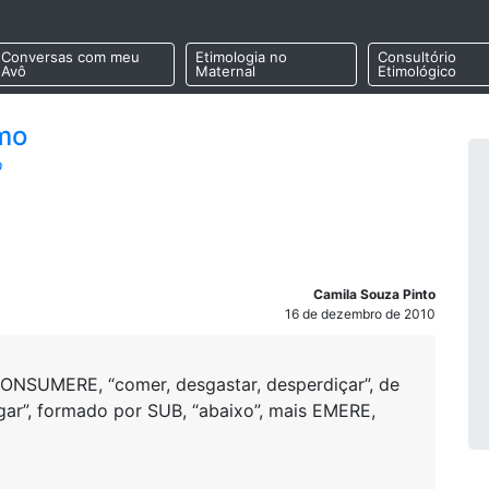
Conversas com meu
Etimologia no
Consultório
Avô
Maternal
Etimológico
mo
o
Camila Souza Pinto
16 de dezembro de 2010
 CONSUMERE, “comer, desgastar, desperdiçar”, de
ar”, formado por SUB, “abaixo”, mais EMERE,