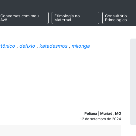
Conversas com meu
Etimologia no
Consultório
Avô
Maternal
Etimológico
ctônico
,
defixio
,
katadesmos
,
milonga
Poliana
|
Muriaé
,
MG
12 de setembro de 2024