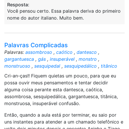
Resposta:
Você pensou certo. Essa palavra deriva do primeiro
nome do autor italiano. Muito bem.
Palavras Complicadas
Palavras:
assombroso
,
caótico
,
dantesco
,
gargantuesca
,
gás
,
insuperável
,
monstro
,
monstruoso
,
sesquipedal
,
sesquipedálico
,
titânico
Cri-an-ças!! Fiquem quietas um pouco, para que eu
possa ouvir meus pensamentos e tentar decidir
alguma coisa perante esta dantesca, caótica,
assombrosa, sesquipedálica, gargantuesca, titânica,
monstruosa, insuperável confusão.
Então, quando a aula está por terminar, eu saio por
uns instantes para atender a um chamado telefônico e
volto dois minutos depois e encontro Aninha e Tiago