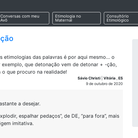
Conversas com meu
Etimologia no
Consultório
Avô
Maternal
Etimológico
ação
as etimologias das palavras é por aqui mesmo… o
or exemplo, que detonação vem de detonar + -ção,
 o que procuro na realidade!
Sávio Christi
|
Vitória
,
ES
9 de outubro de 2020
stante a desejar.
lodir, espalhar pedaços”, de DE, “para fora”, mais
gem imitativa.