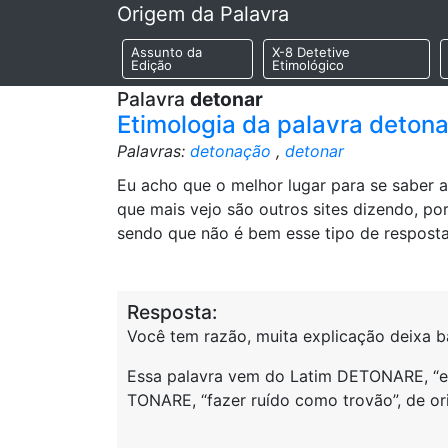
Origem da Palavra
Assunto da
X-8 Detetive
Edição
Etimológico
Palavra
detonar
Etimologia da palavra deton
Palavras:
detonação
,
detonar
Eu acho que o melhor lugar para se saber 
que mais vejo são outros sites dizendo, p
sendo que não é bem esse tipo de resposta
Resposta:
Você tem razão, muita explicação deixa ba
Essa palavra vem do Latim DETONARE, “exp
TONARE, “fazer ruído como trovão”, de ori