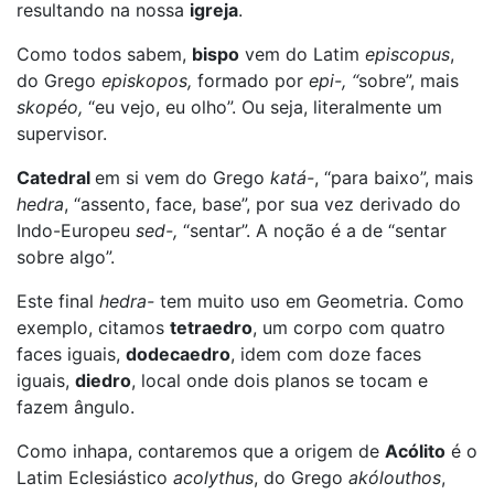
resultando na nossa
igreja
.
Como todos sabem,
bispo
vem do Latim
episcopus
,
do Grego
episkopos,
formado por
epi-, “
sobre”, mais
skopéo,
“eu vejo, eu olho”. Ou seja, literalmente um
supervisor.
Catedral
em si vem do Grego
katá-
, “para baixo”, mais
hedra
, “assento, face, base”, por sua vez derivado do
Indo-Europeu
sed-,
“sentar”.
A noção é a de “sentar
sobre algo”.
Este final
hedra-
tem muito uso em Geometria. Como
exemplo, citamos
tetraedro
, um corpo com quatro
faces iguais,
dodecaedro
, idem com doze faces
iguais,
diedro
, local onde dois planos se tocam e
fazem ângulo.
Como inhapa, contaremos que a origem de
Acólito
é o
Latim Eclesiástico
acolythus
, do Grego
akólouthos
,