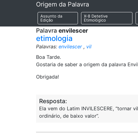
Origem da Palavra
Assunto da
X-8 Detetive
Edição
Etimológico
Palavra
envilescer
etimologia
Palavras:
envilescer
,
vil
Boa Tarde.
Gostaria de saber a origem da palavra Envil
Obrigada!
Resposta:
Ela vem do Latim INVILESCERE, “tornar vil, 
ordinário, de baixo valor”.