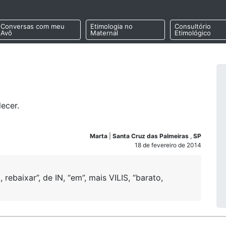
Conversas com meu
Etimologia no
Consultório
Avô
Maternal
Etimológico
ecer.
Marta
|
Santa Cruz das Palmeiras
,
SP
18 de fevereiro de 2014
rebaixar”, de IN, “em”, mais VILIS, “barato,