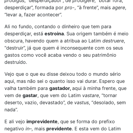
prodigus
, “desperdiçador”, de
prodigere
, “botar fora,
desperdiçar”, formada por
pro
-, “à frente”, mais
agere
,
“levar a, fazer acontecer”.
Ali no fundo, contando o dinheiro que tem para
desperdiçar, está
estroina
. Sua origem também é meio
obscura, havendo quem a atribua ao Latim
destruere
,
“destruir”, já que quem é inconsequente com os seus
gastos como você acaba vendo o seu patrimônio
destruído.
Vejo que o que eu disse deixou todo o mundo sério
aqui, mas não sei o quanto isso vai durar. Espero que
valha também para
gastador,
aqui à minha frente, que
vem de
gastar
, que vem do Latim
vastare
, “tornar
deserto, vazio, devastado”, de
vastus
, “desolado, sem
nada”.
E ali vejo
imprevidente
, que se forma do prefixo
negativo
in
–
,
mais
previdente
. E esta vem do Latim