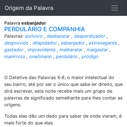
Origem da Palavra
Palavra
esbanjador
PERDULÁRIO E COMPANHIA
Palavras:
aurívoro
,
desbaratar
,
desperdiçador
,
desprovido
,
dilapidador
,
esbanjador
,
extravagante
,
gastador
,
imprevidente
,
malbaratar
,
malgastar
,
manirroto
,
oneômano
,
perdulário
,
pródigo
O Detetive das Palavras X-8, o maior intelectual do
seu bairro, até por ser o único que sabe ler direito, que
dirá escrever, esta noite recebe mais um grupo de
palavras de significado semelhante para lhes contar as
origens.
Todas elas dão um dedo para saber de onde vieram, é
mais forte do que elas.