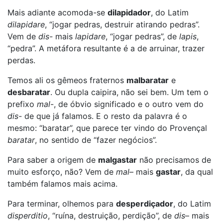
Mais adiante acomoda-se
dilapidador
, do Latim
dilapidare
, “jogar pedras, destruir atirando pedras”.
Vem de
dis-
mais
lapidare
, “jogar pedras”, de
lapis
,
“pedra”. A metáfora resultante é a de arruinar, trazer
perdas.
Temos ali os gêmeos fraternos
malbaratar
e
desbaratar
. Ou dupla caipira, não sei bem. Um tem o
prefixo
mal
-, de óbvio significado e o outro vem do
dis-
de que já falamos. E o resto da palavra é o
mesmo: “baratar”, que parece ter vindo do Provençal
baratar
, no sentido de “fazer negócios”.
Para saber a origem de
malgastar
não precisamos de
muito esforço, não? Vem de
mal
– mais
gastar
, da qual
também falamos mais acima.
Para terminar, olhemos para
desperdiçador
, do Latim
disperditio
, “ruína, destruição, perdição”, de
dis
– mais