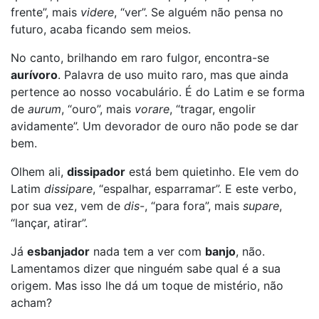
frente”, mais
videre
, “ver”. Se alguém não pensa no
futuro, acaba ficando sem meios.
No canto, brilhando em raro fulgor, encontra-se
aurívoro
. Palavra de uso muito raro, mas que ainda
pertence ao nosso vocabulário. É do Latim e se forma
de
aurum
, “ouro”, mais
vorare
, “tragar, engolir
avidamente”. Um devorador de ouro não pode se dar
bem.
Olhem ali,
dissipador
está bem quietinho. Ele vem do
Latim
dissipare
, “espalhar, esparramar”. E este verbo,
por sua vez, vem de
dis
-, “para fora”, mais
supare
,
“lançar, atirar”.
Já
esbanjador
nada tem a ver com
banjo
, não.
Lamentamos dizer que ninguém sabe qual é a sua
origem. Mas isso lhe dá um toque de mistério, não
acham?