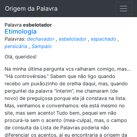
Origem da Palavra
Palavra
esbelotador
Etimologia
Palavras:
dechavador
,
esbelotador
,
espachado
,
persicária
,
Sampaio
Olá, queridos!
Na minha última pergunta vcs ralharam comigo, mas…
“Há controvérsias.” Sabem que não ligo quando
recebo um puxãozinho de orelha daqui, mas, quando
perguntei da palavra “ínterim”, me chamaram (de
novo) de preguiçosa porque ela já constava na lista.
Mas, venhamos e convenhamos: ela está mesmo no
site, mas sem acento! Tudo bem, pequei em não
procurá-la sem o acento (mea-culpa), mas, o campo
de consulta da Lista de Palavras poderia não
diferenciar os acentos, aí eu encontraria a origem da