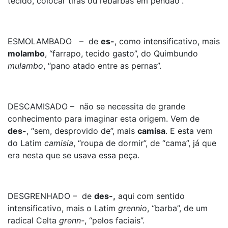
tecido, colocar tiras ou rebarbas em pendão”.
ESMOLAMBADO – de
es-
, como intensificativo, mais
molambo
, “farrapo, tecido gasto”, do Quimbundo
mulambo
, “pano atado entre as pernas”.
DESCAMISADO – não se necessita de grande
conhecimento para imaginar esta origem. Vem de
des-
, “sem, desprovido de”, mais
camisa
. E esta vem
do Latim
camisia
, “roupa de dormir”, de “cama”, já que
era nesta que se usava essa peça.
DESGRENHADO – de
des-,
aqui com sentido
intensificativo, mais o Latim
grennio
, “barba”, de um
radical Celta
grenn-
, “pelos faciais”.