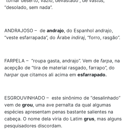
“tornar deserto, vazio, devastado”, de
vastus
,
“desolado, sem nada”.
ANDRAJOSO – de
andrajo
, do Espanhol
andrajo
,
“veste esfarrapada”, do Árabe
indiraj
, “forro, rasgão”.
FARPELA – “roupa gasta, andrajo”. Vem de
farpa
, na
acepção de “tira de material rasgado, farrapo”, do
harpar
que citamos ali acima em
esfarrapado.
ESGROUVINHADO – este sinônimo de “desalinhado”
vem de
grou
, uma ave pernalta da qual algumas
espécies apresentam penas bastante salientes na
cabeça. O nome dela viria do Latim
grus
, mas alguns
pesquisadores discordam.