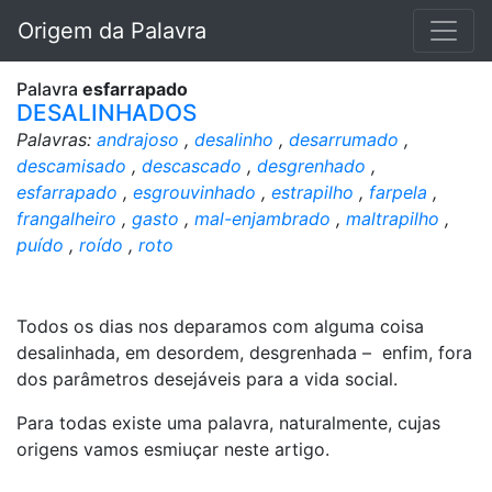
Origem da Palavra
Palavra
esfarrapado
DESALINHADOS
Palavras:
andrajoso
,
desalinho
,
desarrumado
,
descamisado
,
descascado
,
desgrenhado
,
esfarrapado
,
esgrouvinhado
,
estrapilho
,
farpela
,
frangalheiro
,
gasto
,
mal-enjambrado
,
maltrapilho
,
puído
,
roído
,
roto
Todos os dias nos deparamos com alguma coisa
desalinhada, em desordem, desgrenhada – enfim, fora
dos parâmetros desejáveis para a vida social.
Para todas existe uma palavra, naturalmente, cujas
origens vamos esmiuçar neste artigo.