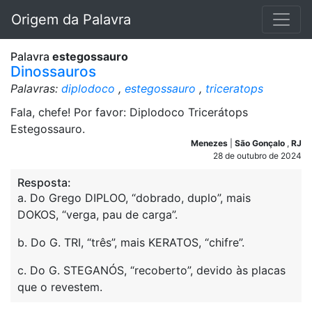
Origem da Palavra
Palavra
estegossauro
Dinossauros
Palavras:
diplodoco
,
estegossauro
,
triceratops
Fala, chefe! Por favor: Diplodoco Tricerátops
Estegossauro.
Menezes
|
São Gonçalo
,
RJ
28 de outubro de 2024
Resposta:
a. Do Grego DIPLOO, “dobrado, duplo”, mais
DOKOS, “verga, pau de carga”.
b. Do G. TRI, “três”, mais KERATOS, “chifre”.
c. Do G. STEGANÓS, “recoberto”, devido às placas
que o revestem.