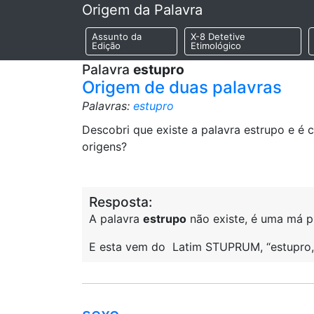
Origem da Palavra
Assunto da
X-8 Detetive
Edição
Etimológico
Palavra
estupro
Origem de duas palavras
Palavras:
estupro
Descobri que existe a palavra estrupo e é 
origens?
Resposta:
A palavra
estrupo
não existe, é uma má p
E esta vem do Latim STUPRUM, “estupro, r