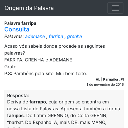
Origem da Palavra
Palavra
farripa
Consulta
Palavras:
ademane
,
farripa
,
grenha
Acaso vós sabeis donde procede as seguintes
palavras?
FARRIPA, GRENHA e ADEMANE
Grato.
P.S: Parabéns pelo site. Mui bem feito.
Al.
|
Parnaíba
,
PI
1 de novembro de 2016
Resposta:
Deriva de
farrapo
, cuja origem se encontra em
nossa Lista de Palavras. Apresenta também a forma
falripas
. Do Latim GRENNIO, do Celta GRENN,
“barba”. Do Espanhol A, mais DE, mais MANO,