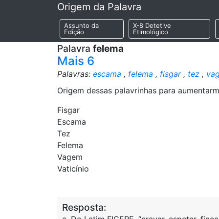
Origem da Palavra
Assunto da
X-8 Detetive
Edição
Etimológico
Palavra
felema
Mais 6
Palavras:
escama
,
felema
,
fisgar
,
tez
,
va
Origem dessas palavrinhas para aumentarmos
Fisgar
Escama
Tez
Felema
Vagem
Vaticínio
Resposta: