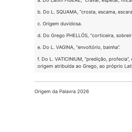
a. Do Latim FIGERE, “cravar, espetar, fincar
b. Do L. SQUAMA, “crosta, escama, escara
c. Origem duvidosa.
d. Do Grego PHELLÓS, “corticeira, sobreir
e. Do L. VAGINA, “envoltório, bainha”.
f. Do L. VATICINIUM, “predição, profecia”,
origem atribuída ao Grego, ao próprio Lati
Origem da Palavra 2026