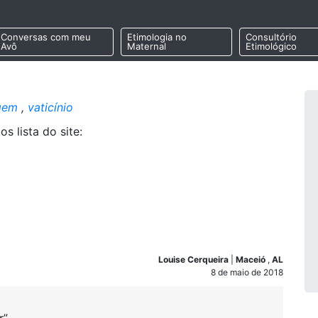
Conversas com meu
Etimologia no
Consultório
Avô
Maternal
Etimológico
gem
,
vaticínio
 lista do site:
Louise Cerqueira
|
Maceió
,
AL
8 de maio de 2018