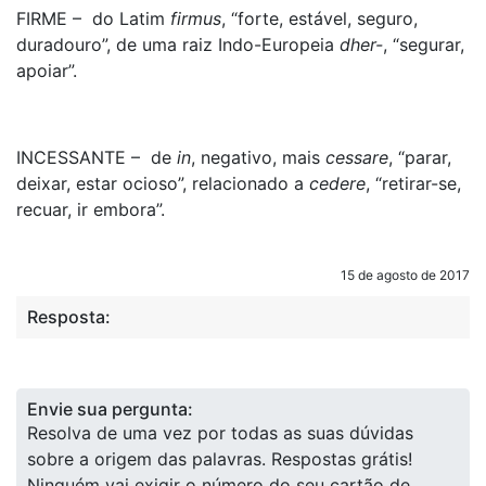
FIRME – do Latim
firmus
, “forte, estável, seguro,
duradouro”, de uma raiz Indo-Europeia
dher-
, “segurar,
apoiar”.
INCESSANTE – de
in
, negativo, mais
cessar
e
, “parar,
deixar, estar ocioso”, relacionado a
cedere
, “retirar-se,
recuar, ir embora”.
15 de agosto de 2017
Resposta:
Envie sua pergunta:
Resolva de uma vez por todas as suas dúvidas
sobre a origem das palavras. Respostas grátis!
Ninguém vai exigir o número do seu cartão de