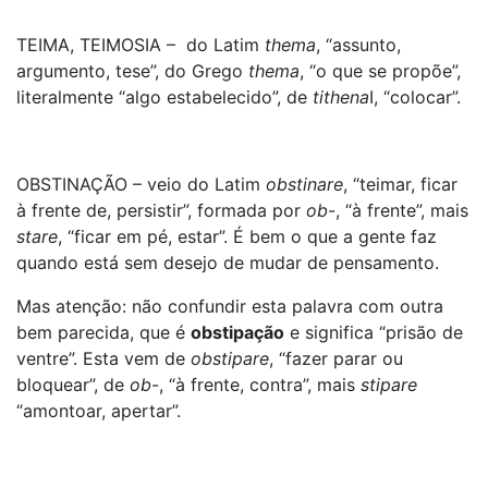
TEIMA, TEIMOSIA – do Latim
thema
, “assunto,
argumento, tese”, do Grego
thema
, “o que se propõe”,
literalmente “algo estabelecido”, de
tithena
I, “colocar”.
OBSTINAÇÃO – veio do Latim
obstinar
e
, “teimar, ficar
à frente de, persistir”, formada por
ob
-, “à frente”, mais
stare
, “ficar em pé, estar”. É bem o que a gente faz
quando está sem desejo de mudar de pensamento.
Mas atenção: não confundir esta palavra com outra
bem parecida, que é
obstipação
e significa “prisão de
ventre”. Esta vem de
obstipare
, “fazer parar ou
bloquear”, de
ob
-, “à frente, contra”, mais
stipare
“amontoar, apertar”.