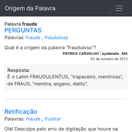
Origem da Palavra
Palavra
fraude
PERGUNTAS
Palavras:
fraude
,
frauduloso
Qual é a origem da palavra “frauduloso”?
PATRICK CARVALHO
|
açailandia
,
MA
30 de outubro de 2012
Resposta:
É o Latim FRAUDULENTUS, “trapaceiro, mentiroso”,
de FRAUS, “mentira, engano, delito”.
Retificação
Palavras:
fraude
,
frustrar
Olá! Desculpe pelo erro de digitação que houve na