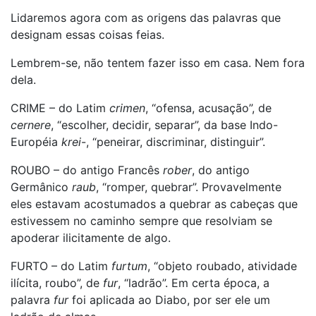
Lidaremos agora com as origens das palavras que
designam essas coisas feias.
Lembrem-se, não tentem fazer isso em casa. Nem fora
dela.
CRIME – do Latim
crimen
, “ofensa, acusação”, de
cernere
, “escolher, decidir, separar”, da base Indo-
Européia
krei
-, “peneirar, discriminar, distinguir”.
ROUBO – do antigo Francês
rober
, do antigo
Germânico
raub
, “romper, quebrar”. Provavelmente
eles estavam acostumados a quebrar as cabeças que
estivessem no caminho sempre que resolviam se
apoderar ilicitamente de algo.
FURTO – do Latim
furtum
, “objeto roubado, atividade
ilícita, roubo”, de
fur
, “ladrão”. Em certa época, a
palavra
fur
foi aplicada ao Diabo, por ser ele um