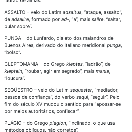
ladrão de almas.
ASSALTO – veio do Latim
adsaltus
, “ataque, assalto”,
de
adsalire
, formado por
ad-
, “a”, mais
salire
, “saltar,
pular sobre”.
PUNGA – do Lunfardo, dialeto dos malandros de
Buenos Aires, derivado do Italiano meridional
punga
,
“bolso”.
CLEPTOMANIA – do Grego
kleptes
, “ladrão”, de
kleptein
, “roubar, agir em segredo”, mais
mania
,
“loucura”.
SEQÜESTRO – veio do Latim
sequester
, “mediador,
pessoa de confiança”, do verbo
sequi
, “seguir”. Pelo
fim do século XV mudou o sentido para “apossar-se
por meios autoritários, confiscar”.
PLÁGIO – do Grego
plagion
, “inclinado, o que usa
métodos oblíquos, não corretos”.