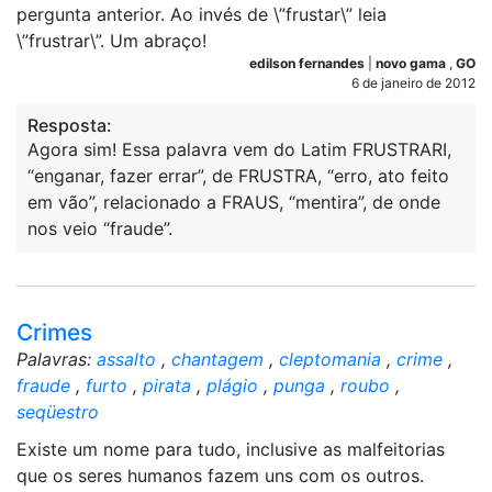
pergunta anterior. Ao invés de \”frustar\” leia
\”frustrar\”. Um abraço!
edilson fernandes
|
novo gama
,
GO
6 de janeiro de 2012
Resposta:
Agora sim! Essa palavra vem do Latim FRUSTRARI,
“enganar, fazer errar”, de FRUSTRA, “erro, ato feito
em vão”, relacionado a FRAUS, “mentira”, de onde
nos veio “fraude”.
Crimes
Palavras:
assalto
,
chantagem
,
cleptomania
,
crime
,
fraude
,
furto
,
pirata
,
plágio
,
punga
,
roubo
,
seqüestro
Existe um nome para tudo, inclusive as malfeitorias
que os seres humanos fazem uns com os outros.