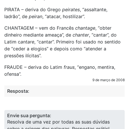
PIRATA – deriva do Grego
peirates
, “assaltante,
ladrão”, de
peiran
, “atacar, hostilizar”.
CHANTAGEM – vem do Francês
chantage
, “obter
dinheiro mediante ameaça”, de
chanter
, “cantar”, do
Latim c
antare
, “cantar”. Primeiro foi usado no sentido
de “ceder a elogios” e depois como “atender a
pressões ilícitas”.
FRAUDE – deriva do Latim
fraus
, “engano, mentira,
ofensa”.
9 de março de 2008
Resposta:
Envie sua pergunta:
Resolva de uma vez por todas as suas dúvidas
sobre a origem das palavras. Respostas grátis!