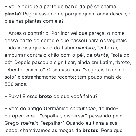
– Vô, e porque a parte de baixo do pé se chama
planta
?
Pegou esse nome porque quem anda descalço
pisa nas plantas com ela?
– Antes o contrário. Por incrível que pareça, o nome
dessa parte do corpo é que passou para os vegetais.
Tudo indica que veio do Latim
plantare
, “enterrar,
empurrar contra o chão com o pé”, de
planta
, “sola do
pé”. Depois passou a significar, ainda em Latim, “broto,
rebento, enxerto”. O seu uso para “vegetais fixos no
solo” é estranhamente recente; tem pouco mais de
500 anos.
– Puxa! E esse
broto
de que você falou?
– Vem do antigo Germânico
spreutanan
, do Indo-
Europeu
spre-
, “espalhar, dispersar”, passando pelo
Grego
speirein
, “espalhar”. Quando eu tinha a sua
idade, chamávamos as moças de
brotos
. Pena que