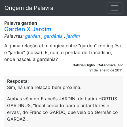
Origem da Palavra
Palavra
garden
Garden X Jardim
Palavras:
garden
,
gardênia
,
jardim
Alguma relação etimológica entre “garden” (do inglês)
e “jardim” (nossa). E, com o perdão do trocadilho,
onde nasceu a gardênia?
Gabriel Giglio
|
Catanduva
,
SP
21 de janeiro de 2011
Resposta:
Sim, há uma relação bem próxima.
Ambas vêm do Francês JARDIN, do Latim HORTUS
GARDINUS, “local cercado para plantar flores e
ervas”, do Frâncico GARDO, que veio do Germânico
GARDAZ-.