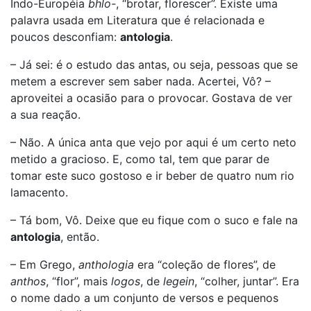
Indo-Européia
bhlo-
, “brotar, florescer”. Existe uma
palavra usada em Literatura que é relacionada e
poucos desconfiam:
antologia
.
– Já sei: é o estudo das antas, ou seja, pessoas que se
metem a escrever sem saber nada. Acertei, Vô? –
aproveitei a ocasião para o provocar. Gostava de ver
a sua reação.
– Não. A única anta que vejo por aqui é um certo neto
metido a gracioso. E, como tal, tem que parar de
tomar este suco gostoso e ir beber de quatro num rio
lamacento.
– Tá bom, Vô. Deixe que eu fique com o suco e fale na
antologia
, então.
– Em Grego,
anthologia
era “coleção de flores”, de
anthos
, “flor”, mais
logos
, de
legein
, “colher, juntar”. Era
o nome dado a um conjunto de versos e pequenos