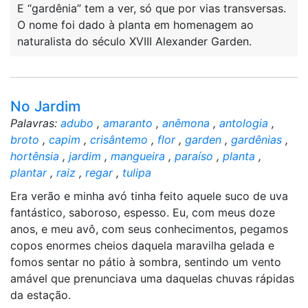
E “gardênia” tem a ver, só que por vias transversas.
O nome foi dado à planta em homenagem ao
naturalista do século XVIII Alexander Garden.
No Jardim
Palavras:
adubo
,
amaranto
,
anêmona
,
antologia
,
broto
,
capim
,
crisântemo
,
flor
,
garden
,
gardênias
,
hortênsia
,
jardim
,
mangueira
,
paraíso
,
planta
,
plantar
,
raiz
,
regar
,
tulipa
Era verão e minha avó tinha feito aquele suco de uva
fantástico, saboroso, espesso. Eu, com meus doze
anos, e meu avô, com seus conhecimentos, pegamos
copos enormes cheios daquela maravilha gelada e
fomos sentar no pátio à sombra, sentindo um vento
amável que prenunciava uma daquelas chuvas rápidas
da estação.