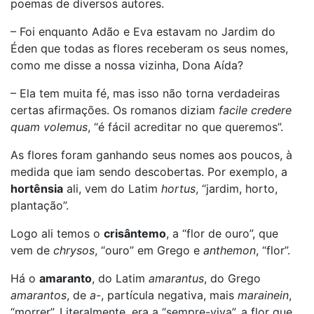
poemas de diversos autores.
– Foi enquanto Adão e Eva estavam no Jardim do
Éden que todas as flores receberam os seus nomes,
como me disse a nossa vizinha, Dona Aída?
– Ela tem muita fé, mas isso não torna verdadeiras
certas afirmações. Os romanos diziam
facile credere
quam volemus
, “é fácil acreditar no que queremos”.
As flores foram ganhando seus nomes aos poucos, à
medida que iam sendo descobertas. Por exemplo, a
hortênsia
ali, vem do Latim
hortus
, “jardim, horto,
plantação”.
Logo ali temos o
crisântemo
, a “flor de ouro”, que
vem de
chrysos
, “ouro” em Grego e
anthemon
, “flor”.
Há o
amaranto
, do Latim
amarantus
, do Grego
amarantos
, de
a-
, partícula negativa, mais
marainein
,
“morrer”. Literalmente, era a “sempre-viva”, a flor que