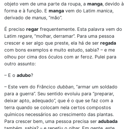
objeto
vem de uma parte da roupa, a
manga
,
devido à
forma e à função. E
manga
vem do Latim
manica
,
derivado de
manus
, “mão”.
É preciso
regar
frequentemente. Esta palavra vem do
Latim
regare,
“molhar, derramar”. Para uma pessoa
crescer e ser algo que preste, ela há de ser
regada
com bons exemplos e muito estudo, sabia? – e me
olhou por cima dos óculos com ar feroz. Pulei para
outro assunto:
– E o
adubo
?
– Este vem do Frâncico
dubban
, “armar um soldado
para a guerra”. Seu sentido evoluiu para “preparar,
deixar apto, adequado”, que é o que se faz com a
terra quando se colocam nela certos compostos
químicos necessários ao crescimento das plantas.
Para crescer bem, uma pessoa precisa ser
adubada
também, sabia? – e repetiu o olhar. Em gente, este