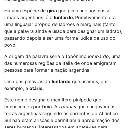
Há uma espécie de
gíria
que pertence aos nosso
irmãos argentinos: é o
lunfardo.
Primitivamente era
uma linguajar próprio de ladrões e marginais (tanto
que a palavra ainda é usada para designar um ladrão),
passando depois a ser uma forma lúdica de uso do
povo.
A origem da palavra seria o topônimo
lombardo
, uma
das numerosas regiões da Itália de onde emigraram
pessoas para formar a nação argentina.
Uma das palavras do
lunfardo
que usamos, por
exemplo, é
otário
.
Este nome designa o mamífero pinípede que
conhecemos por
foca
. As
otarias
que chegavam às
terras argentinas seguindo as correntes do Atlântico
Sul não eram ariscas e permitiam a aproximação dos
seres humanos, interessados em abatê-las para