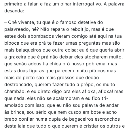
primeiro a falar, e faz um olhar interrogativo. A palavra
desanda:
– Chê vivente, tu que é o famoso detetive do
palavreado, né? Não repara o reboltijo, mas é que
estes dois abombados vieram comigo até aqui na tua
biboca que era prá te fazer umas preguntas mas são
mais balaqueiros que outra coisa; eu é que queria abrir
a graxeira que é prá não deixar eles atocharem muito,
que senão adeus tia chica prô nosso pobrema, mas
estas duas figuras que parecem muito pitucos mas
mais de perto são mais grossos que dedão
destroncado, querem fazer tudo a prêpo, os muito
chambão, e eu direto digo pra eles afloxa, afloxa! mas
que nada, eles não se acalambram e eu fico tri-
amolado com isso, que eu não sou palavra de andar
às brinca, sou sério que nem cusco em bote e acho
brabo confiar numa dupla de bagaceiros escronchos
desta laia que tudo o que querem é cristiar os outros e