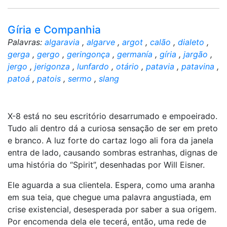
Gíria e Companhia
Palavras:
algaravia
,
algarve
,
argot
,
calão
,
dialeto
,
gerga
,
gergo
,
geringonça
,
germanía
,
gíria
,
jargão
,
jergo
,
jerigonza
,
lunfardo
,
otário
,
patavia
,
patavina
,
patoá
,
patois
,
sermo
,
slang
X-8 está no seu escritório desarrumado e empoeirado.
Tudo ali dentro dá a curiosa sensação de ser em preto
e branco. A luz forte do cartaz logo ali fora da janela
entra de lado, causando sombras estranhas, dignas de
uma história do “Spirit”, desenhadas por Will Eisner.
Ele aguarda a sua clientela. Espera, como uma aranha
em sua teia, que chegue uma palavra angustiada, em
crise existencial, desesperada por saber a sua origem.
Por encomenda dela ele tecerá, então, uma rede de