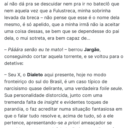
aí não dá pra se descuidar nem pra ir no bateclô que
nem aquela vez que a Fulustreca, minha sobrinha
levada da breca – não pense que esse é o nome dela
mesmo, é só apelido, que a minha irmã não ia aceitar
uma coisa dessas, se bem que se dependesse do pai
dela, o mui sotreta, era bem capaz de…
–
Pááára senão eu te mato
! – berrou
Jargão
,
conseguindo cortar aquela torrente, e se voltou para o
detetive
:
– Seu X, o
Dialeto
aqui presente, hoje no modo
fronteiriço do sul do Brasil, é um caso típico de
narcisismo quase delirante, uma verdadeira
folie seule
.
Sua personalidade distorcida, junto com uma
tremenda falta de
insight
e evidentes toques de
paranóia, o faz acreditar numa situação fantasiosa em
que o falar tudo resolve e, acima de tudo, só a ele
pertence, apresentando-se
a priori
ameaçador se