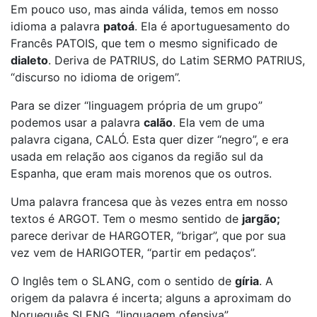
Em pouco uso, mas ainda válida, temos em nosso
idioma a palavra
patoá
. Ela é aportuguesamento do
Francês PATOIS, que tem o mesmo significado de
dialeto
. Deriva de PATRIUS, do Latim SERMO PATRIUS,
“discurso no idioma de origem”.
Para se dizer “linguagem própria de um grupo”
podemos usar a palavra
calão
. Ela vem de uma
palavra cigana, CALÓ. Esta quer dizer “negro”, e era
usada em relação aos ciganos da região sul da
Espanha, que eram mais morenos que os outros.
Uma palavra francesa que às vezes entra em nosso
textos é ARGOT. Tem o mesmo sentido de
jargão;
parece derivar de HARGOTER, “brigar”, que por sua
vez vem de HARIGOTER, “partir em pedaços”.
O Inglês tem o SLANG, com o sentido de
gíria
. A
origem da palavra é incerta; alguns a aproximam do
Norueguês SLENG, “linguagem ofensiva”.