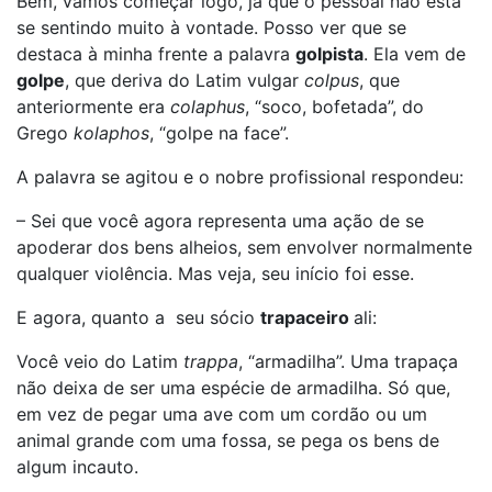
Bem, vamos começar logo, já que o pessoal não está
se sentindo muito à vontade. Posso ver que se
destaca à minha frente a palavra
golpista
. Ela vem de
golpe
, que deriva do Latim vulgar
colpus
, que
anteriormente era
colaphus
, “soco, bofetada”, do
Grego
kolaphos
, “golpe na face”.
A palavra se agitou e o nobre profissional respondeu:
– Sei que você agora representa uma ação de se
apoderar dos bens alheios, sem envolver normalmente
qualquer violência. Mas veja, seu início foi esse.
E agora, quanto a seu sócio
trapaceiro
ali:
Você veio do Latim
trappa
, “armadilha”. Uma trapaça
não deixa de ser uma espécie de armadilha. Só que,
em vez de pegar uma ave com um cordão ou um
animal grande com uma fossa, se pega os bens de
algum incauto.