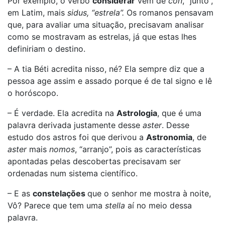
Por exemplo, o verbo
considerar
vem de
con
, “junto”,
em Latim, mais
sidus, “estrela”.
Os romanos pensavam
que, para avaliar uma situação, precisavam analisar
como se mostravam as estrelas, já que estas lhes
definiriam o destino.
– A tia Béti acredita nisso, né? Ela sempre diz que a
pessoa age assim e assado porque é de tal signo e lê
o horóscopo.
– É verdade. Ela acredita na
Astrologia
, que é uma
palavra derivada justamente desse
aster
. Desse
estudo dos astros foi que derivou a
Astronomia
, de
aster
mais
nomos
, “arranjo”, pois as características
apontadas pelas descobertas precisavam ser
ordenadas num sistema científico.
– E as
constelações
que o senhor me mostra à noite,
Vô? Parece que tem uma
stella
aí no meio dessa
palavra.