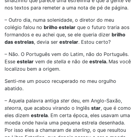
sinalzinho que parece uma estrelinha e que a gente vê
nos textos para remeter a uma nota de pé de página.
– Outro dia, numa solenidade, o diretor do meu
colégio falou no
brilho estelar
que o futuro traria aos
formandos e eu achei que, se ele queria dizer
brilho
das estrelas
, devia ser
estrelar
. Estou certo?
– Não. O Português vem do Latim, não do Português.
Esse
estelar
vem de
stella
e não de
estrela.
Mas você
localizou bem a origem.
Senti-me um pouco recuperado no meu orgulho
abatido.
– Aquela palavra antiga
ster
deu, em Anglo-Saxão,
steorra
, que acabou virando o Inglês
star
, que é como
eles dizem
estrela
. Em certa época, eles usavam uma
moeda onde havia uma pequena estrela desenhada.
Por isso eles a chamaram de
sterling
, o que resultou