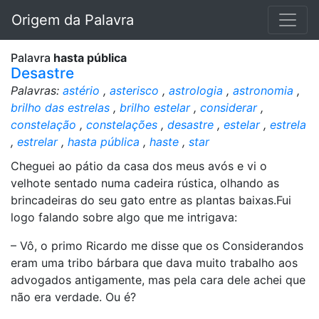
Origem da Palavra
Palavra
hasta pública
Desastre
Palavras:
astério
,
asterisco
,
astrologia
,
astronomia
,
brilho das estrelas
,
brilho estelar
,
considerar
,
constelação
,
constelações
,
desastre
,
estelar
,
estrela
,
estrelar
,
hasta pública
,
haste
,
star
Cheguei ao pátio da casa dos meus avós e vi o
velhote sentado numa cadeira rústica, olhando as
brincadeiras do seu gato entre as plantas baixas.Fui
logo falando sobre algo que me intrigava:
– Vô, o primo Ricardo me disse que os Considerandos
eram uma tribo bárbara que dava muito trabalho aos
advogados antigamente, mas pela cara dele achei que
não era verdade. Ou é?