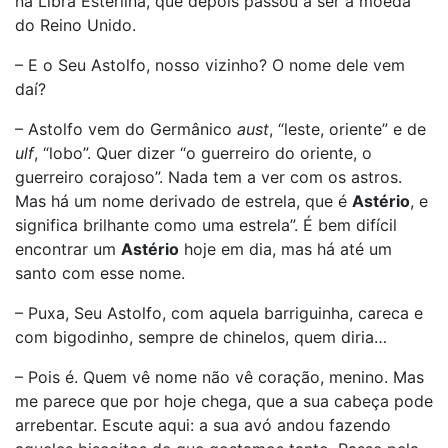
na Libra Esterlina, que depois passou a ser a moeda
do Reino Unido.
– E o Seu Astolfo, nosso vizinho? O nome dele vem
daí?
– Astolfo vem do Germânico
aust
, “leste, oriente” e de
ulf
, “lobo”. Quer dizer “o guerreiro do oriente, o
guerreiro corajoso”. Nada tem a ver com os astros.
Mas há um nome derivado de estrela, que é
Astério
, e
significa brilhante como uma estrela”. É bem difícil
encontrar um
Astério
hoje em dia, mas há até um
santo com esse nome.
– Puxa, Seu Astolfo, com aquela barriguinha, careca e
com bigodinho, sempre de chinelos, quem diria…
– Pois é. Quem vê nome não vê coração, menino. Mas
me parece que por hoje chega, que a sua cabeça pode
arrebentar. Escute aqui: a sua avó andou fazendo