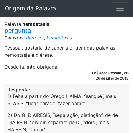
Origem da Palavra
Palavra
hemostasia
pergunta
Palavras:
diérese
,
hemostasia
Pessoal, gostaria de saber a origem das palavras
hemostasia e diérese.
Desde já, mto obrigada.
Lô
|
João Pessoa
,
PB
26 de julho de 2013
Resposta:
1) Feita a partir do Grego HAIMA, “sangue”, mais
STASIS, “ficar parado, fazer parar”.
2) Do G. DIAÍRESIS, “separação, distinção”, de de
DIAIREIN, “dividir, separar”, de DI, “dois”, mais
HAIREIN, “tomar”.