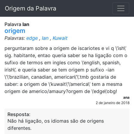
Origem da Palavra
Palavra
Ian
origem
Palavras:
edge
,
Ian
,
Kuwait
perguntaram sobre a origem de iscariotes e vi q \’ish\’
sig. habitante, entao queria saber se ha ligação com o
sufixo de termos em ingles como \’english, spanish,
irish\’. e queria saber se tem origem p sufixo -ian
\’\’brazilian, canadian, american\’\’.tmb gostaria de
saber: a origem de \’kuwait\’\’america\’ tem a mesma
origem de americo/amaury?orgem de \’edge\’obg!
ana
2 de janeiro de 2018
Resposta:
Não há ligação, os idiomas são de origens
diferentes.