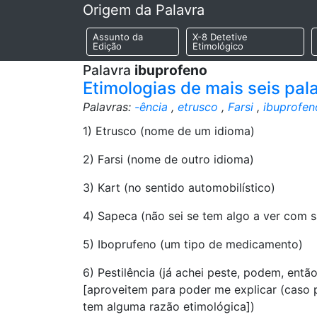
Origem da Palavra
Assunto da
X-8 Detetive
Edição
Etimológico
Palavra
ibuprofeno
Etimologias de mais seis pal
Palavras:
-ência
,
etrusco
,
Farsi
,
ibuprofen
1) Etrusco (nome de um idioma)
2) Farsi (nome de outro idioma)
3) Kart (no sentido automobilístico)
4) Sapeca (não sei se tem algo a ver com s
5) Iboprufeno (um tipo de medicamento)
6) Pestilência (já achei peste, podem, então
[aproveitem para poder me explicar (caso pos
tem alguma razão etimológica])