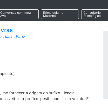
Conversas com meu
Etimologia no
Consultório
Avô
Maternal
Etimológico
avras
o
,
kart
,
Parsi
apiente)
, me fornecer a origem do sufixo ‘-lência’
sível) se o prefixo ‘pesti-‘ com ‘I’ em vez de ‘E’